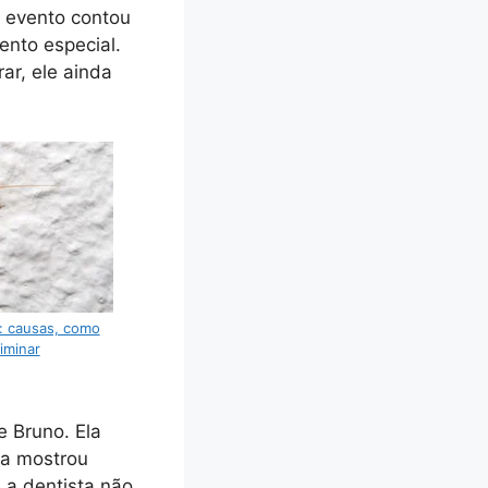
o evento contou
ento especial.
ar, ele ainda
: causas, como
liminar
e Bruno. Ela
ca mostrou
, a dentista não