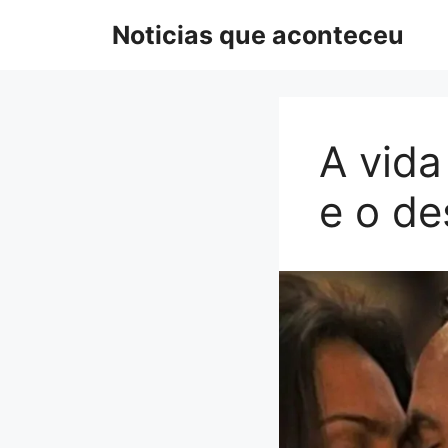
Pular
Noticias que aconteceu
para
o
conteúdo
A vida
e o de