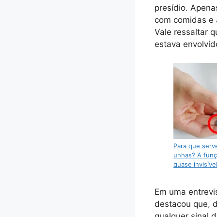
presídio. Apena
com comidas e a
Vale ressaltar 
estava envolvid
Para que serv
unhas? A funç
quase invisíve
Em uma entrevis
destacou que, d
qualquer sinal 