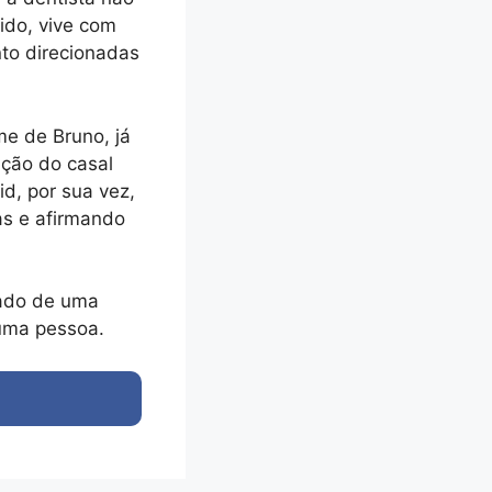
ido, vive com
to direcionadas
me de Bruno, já
ação do casal
id, por sua vez,
as e afirmando
 lado de uma
 uma pessoa.