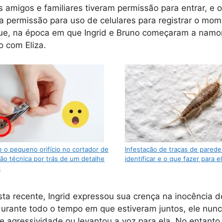
s amigos e familiares tiveram permissão para entrar, e 
 permissão para uso de celulares para registrar o mom
que, na época em que Ingrid e Bruno começaram a namor
o com Eliza.
e o pequeno orifício no cortador de
Infestação de traças de parede
ão técnica por trás de um detalhe
identificar e o que fazer para e
l
ta recente, Ingrid expressou sua crença na inocência d
urante todo o tempo em que estiveram juntos, ele nun
de agressividade ou levantou a voz para ela. No entanto