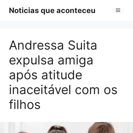
Pular
Noticias que aconteceu
Menu
para
o
conteúdo
Andressa Suita
expulsa amiga
após atitude
inaceitável com os
filhos