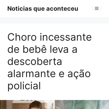
Pular
Noticias que aconteceu
Menu
para
o
conteúdo
Choro incessante
de bebê leva a
descoberta
alarmante e ação
policial