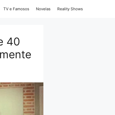
TV e Famosos
Novelas
Reality Shows
e 40
emente