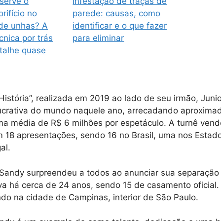
serve o
Infestação de traças de
rifício no
parede: causas, como
 de unhas? A
identificar e o que fazer
cnica por trás
para eliminar
talhe quase
istória”, realizada em 2019 ao lado de seu irmão, Junio
ucrativa do mundo naquele ano, arrecadando aproxim
ma média de R$ 6 milhões por espetáculo. A turnê ven
m 18 apresentações, sendo 16 no Brasil, uma nos Estad
al.
Sandy surpreendeu a todos ao anunciar sua separação
 há cerca de 24 anos, sendo 15 de casamento oficial.
do na cidade de Campinas, interior de São Paulo.