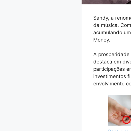
Sandy, a renom
da música. Com 
acumulando um p
Money.
A prosperidade 
destaca em dive
participações e
investimentos f
envolvimento co