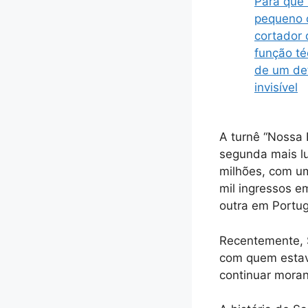
Para que 
pequeno o
cortador
função té
de um de
invisível
A turnê “Nossa H
segunda mais l
milhões, com u
mil ingressos e
outra em Portug
Recentemente, 
com quem estava
continuar moran