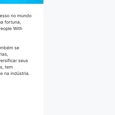
ucesso no mundo
a fortuna,
People With
também se
ias,
ersificar seus
s, tem
 na indústria.