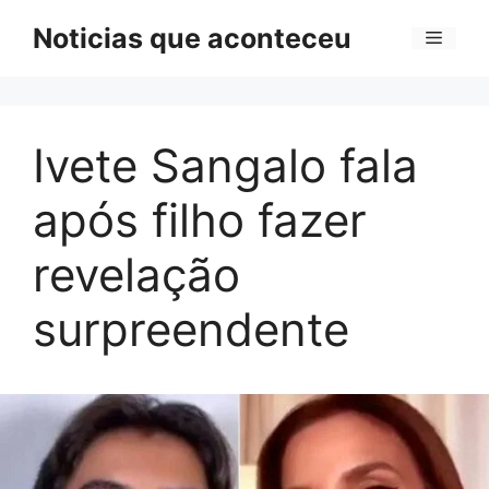
Pular
Noticias que aconteceu
Menu
para
o
conteúdo
Ivete Sangalo fala
após filho fazer
revelação
surpreendente