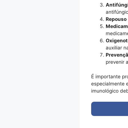
Antifúng
antifúngi
Repouso 
Medicame
medicamen
Oxigenot
auxiliar n
Prevençã
prevenir 
É importante pr
especialmente 
imunológico deb