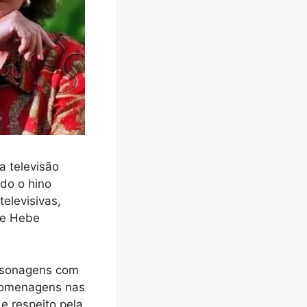
a televisão
ndo o hino
televisivas,
de Hebe
personagens com
 homenagens nas
e respeito pela