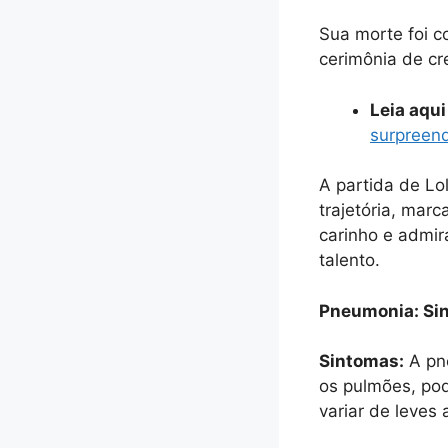
Sua morte foi c
cerimônia de cr
Leia aqui
surpreen
A partida de Lol
trajetória, mar
carinho e admir
talento.
Pneumonia: Si
Sintomas:
A pn
os pulmões, pod
variar de leves 