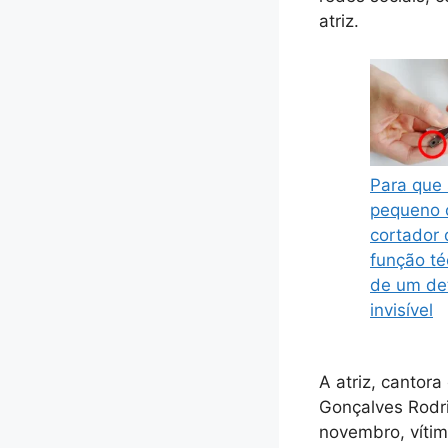
atriz.
Para que 
pequeno o
cortador
função té
de um de
invisível
A atriz, cantor
Gonçalves Rodri
novembro, víti