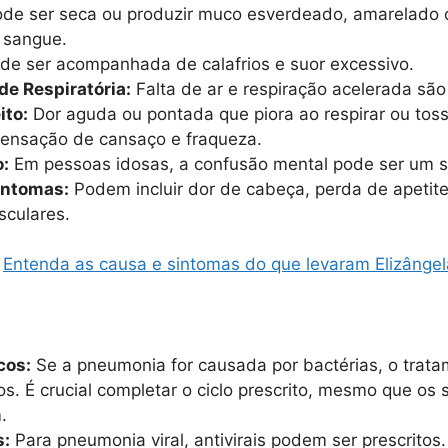
de ser seca ou produzir muco esverdeado, amarelado 
 sangue.
e ser acompanhada de calafrios e suor excessivo.
de Respiratória:
Falta de ar e respiração acelerada sã
ito:
Dor aguda ou pontada que piora ao respirar ou tossi
ensação de cansaço e fraqueza.
:
Em pessoas idosas, a confusão mental pode ser um s
intomas:
Podem incluir dor de cabeça, perda de apetite
sculares.
Entenda as causa e sintomas do que levaram Elizângel
cos:
Se a pneumonia for causada por bactérias, o tratam
cos. É crucial completar o ciclo prescrito, mesmo que os
.
s:
Para pneumonia viral, antivirais podem ser prescritos.