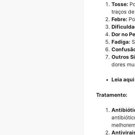
Tosse:
Po
traços de
Febre:
Pod
Dificulda
Dor no Pe
Fadiga:
S
Confusão
Outros S
dores mu
Leia aqui
Tratamento:
Antibióti
antibióti
melhorem
Antivirai