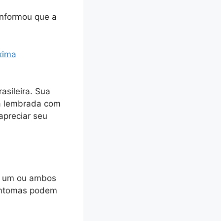
 informou que a
xima
asileira. Sua
rá lembrada com
apreciar seu
m um ou ambos
sintomas podem