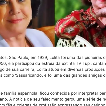
os, São Paulo, em 1929, Lolita foi uma das pioneiras d
950, ela participou da estreia da extinta TV Tupi, canta
go de sua carreira, Lolita atuou em diversas produções 
as como ‘Sassaricando’, e foi uma das grandes amigas 
 de família espanhola, ficou conhecida por interpretar 
ano. A notícia de seu falecimento gerou uma série de
com fãs e colegas de profissão expressando seu carinho 