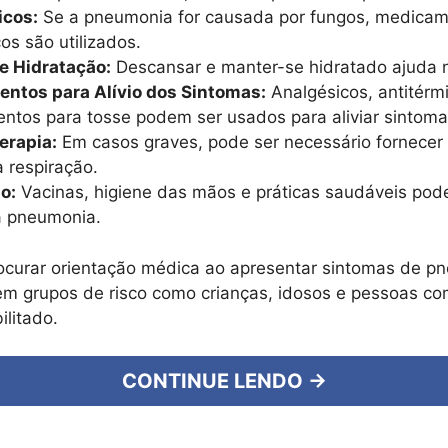
icos:
Se a pneumonia for causada por fungos, medica
cos são utilizados.
e Hidratação:
Descansar e manter-se hidratado ajuda 
ntos para Alívio dos Sintomas:
Analgésicos, antitérm
tos para tosse podem ser usados para aliviar sintoma
erapia:
Em casos graves, pode ser necessário fornecer 
a respiração.
o:
Vacinas, higiene das mãos e práticas saudáveis pod
a pneumonia.
ocurar orientação médica ao apresentar sintomas de p
em grupos de risco como crianças, idosos e pessoas co
ilitado.
CONTINUE LENDO →