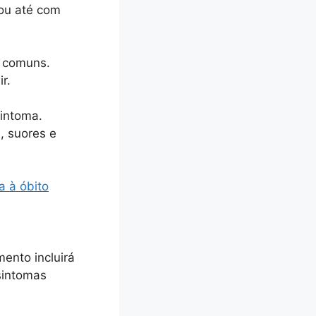
ou até com
o comuns.
r.
intoma.
, suores e
a à óbito
ento incluirá
 sintomas