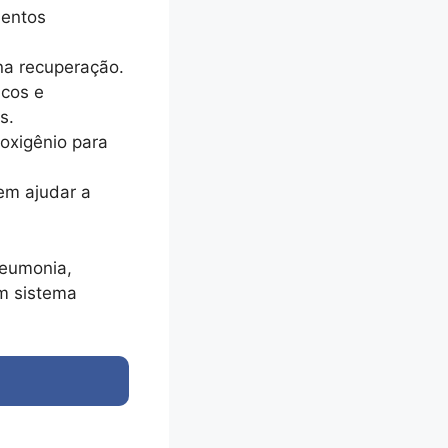
mentos
na recuperação.
icos e
s.
oxigênio para
em ajudar a
neumonia,
m sistema