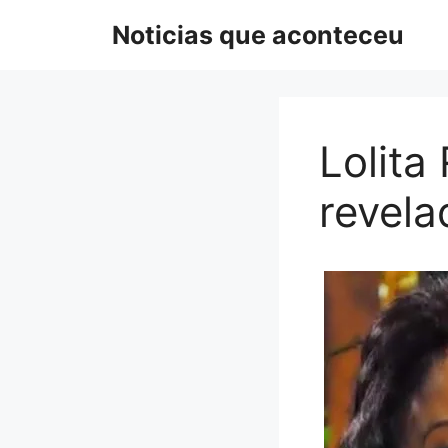
Pular
Noticias que aconteceu
para
o
conteúdo
Lolita
revela