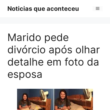
Pular
Noticias que aconteceu
Menu
para
o
conteúdo
Marido pede
divórcio após olhar
detalhe em foto da
esposa