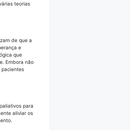
árias teorias
izam de que a
perança e
ógica que
te. Embora não
 pacientes
aliativos para
nte aliviar os
mento.