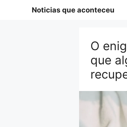
Pular
Noticias que aconteceu
para
o
conteúdo
O enig
que al
recupe