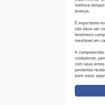
melhora temporá
doença.
É importante no
não deve ser v
fenômeno comple
inevitável em c
A compreensão d
cuidadores, pe
com seus entes 
pacientes receb
bem-estar sejam