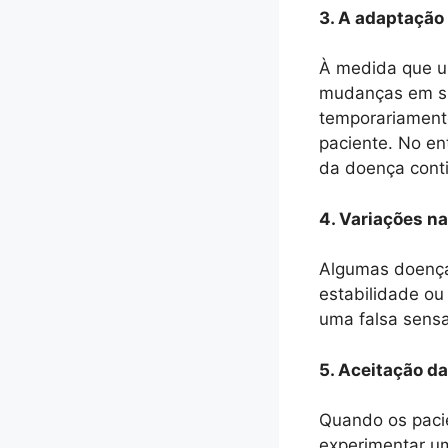
3. A adaptação
À medida que u
mudanças em su
temporariament
paciente. No en
da doença conti
4. Variações na
Algumas doença
estabilidade ou
uma falsa sens
5. Aceitação d
Quando os paci
experimentar um