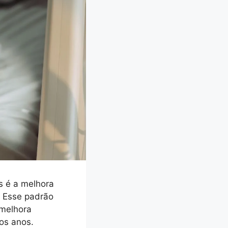
s é a melhora
. Esse padrão
“melhora
dos anos.