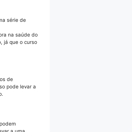
ma série de
ora na saúde do
, já que o curso
dos de
so pode levar a
o.
, podem
evar a uma