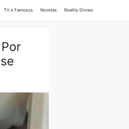
TV e Famosos
Novelas
Reality Shows
 Por
 se