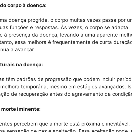
 do corpo à doença:
ma doença progride, o corpo muitas vezes passa por u
as funções e respostas. Às vezes, o corpo se adapta
e à presença da doença, levando a uma aparente melh
tanto, essa melhora é frequentemente de curta duração
nua a avançar.
turais na doença:
s têm padrões de progressão que podem incluir perío
 melhora temporária, mesmo em estágios avançados. Is
ação de recuperação antes do agravamento da condiçã
a morte iminente:
entes percebem que a morte está próxima e inevitável
a sensação de paz e aceitação. Essa aceitação pode l