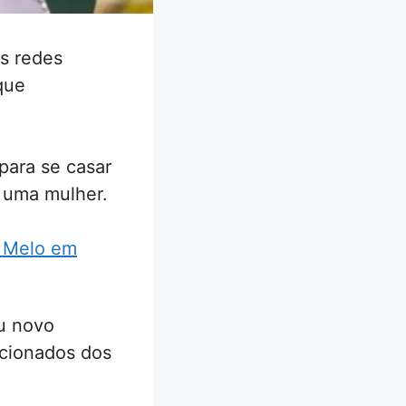
s redes
que
para se casar
r uma mulher.
e Melo em
eu novo
cionados dos