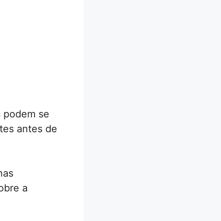
as podem se
ntes antes de
nas
obre a