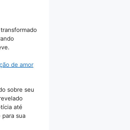
 transformado
rando
eve.
ação de amor
ado sobre seu
revelado
tícia até
 para sua