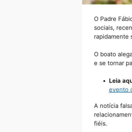
O Padre Fábi
sociais, rece
rapidamente 
O boato alega
e se tornar p
Leia aqu
evento 
A notícia fal
relacionamen
fiéis.