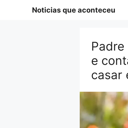
Pular
Noticias que aconteceu
para
o
conteúdo
Padre 
e cont
casar 