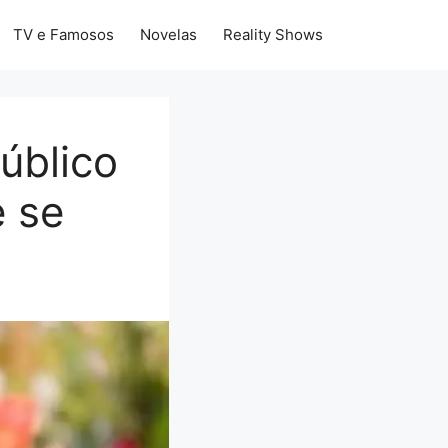
TV e Famosos
Novelas
Reality Shows
úblico
e se