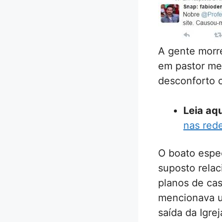
A gente morre
em pastor met
desconforto c
Leia aqu
nas rede
O boato espec
suposto rela
planos de cas
mencionava um
saída da Igrej