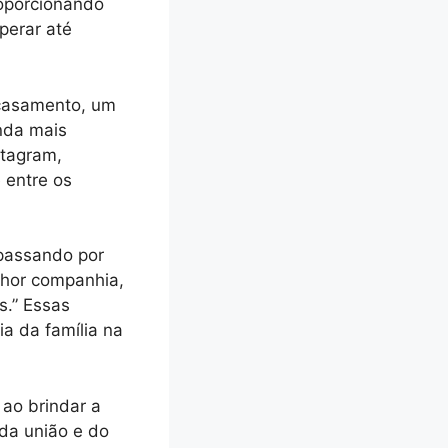
roporcionando
perar até
 casamento, um
nda mais
stagram,
 entre os
 passando por
lhor companhia,
s.” Essas
a da família na
 ao brindar a
 da união e do