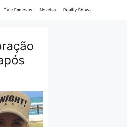
TV e Famosos
Novelas
Reality Shows
oração
 após