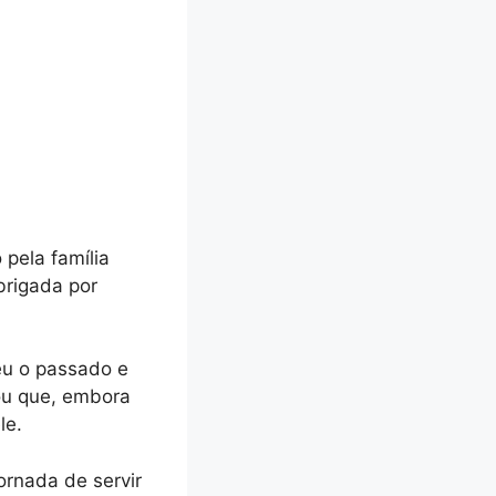
pela família
Obrigada por
eu o passado e
cou que, embora
le.
ornada de servir