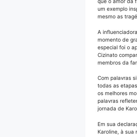
que o amor da f
um exemplo insp
mesmo as tragé
A influenciador
momento de gran
especial foi o 
Cizinato compar
membros da famí
Com palavras si
todas as etapas
os melhores mom
palavras reflet
jornada de Karo
Em sua declaraç
Karoline, à sua