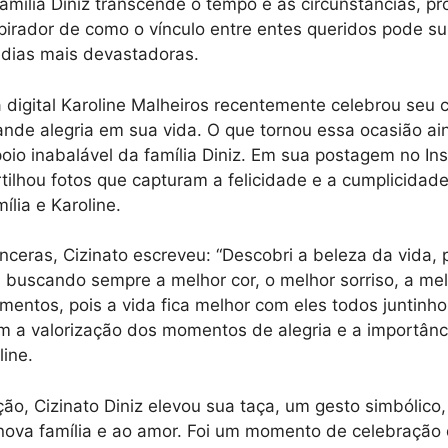
amília Diniz transcende o tempo e as circunstâncias, p
irador de como o vínculo entre entes queridos pode su
dias mais devastadoras.
a digital Karoline Malheiros recentemente celebrou seu
de alegria em sua vida. O que tornou essa ocasião ai
apoio inabalável da família Diniz. Em sua postagem no In
tilhou fotos que capturam a felicidade e a cumplicidade
lia e Karoline.
nceras, Cizinato escreveu: “Descobri a beleza da vida,
 buscando sempre a melhor cor, o melhor sorriso, a me
entos, pois a vida fica melhor com eles todos juntinho
em a valorização dos momentos de alegria e a importânci
line.
ão, Cizinato Diniz elevou sua taça, um gesto simbólico,
 nova família e ao amor. Foi um momento de celebração