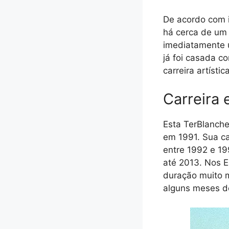
De acordo com i
há cerca de um d
imediatamente u
já foi casada c
carreira artística
Carreira 
Esta TerBlanche
em 1991. Sua ca
entre 1992 e 19
até 2013. Nos E
duração muito m
alguns meses de