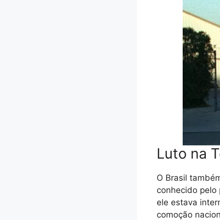
Luto na T
O Brasil também
conhecido pelo 
ele estava inte
comoção naciona