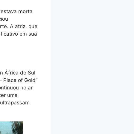
 estava morta
ciou
e. A atriz, que
ficativo em sua
n África do Sul
– Place of Gold”
ontinuou no ar
ter uma
 ultrapassam