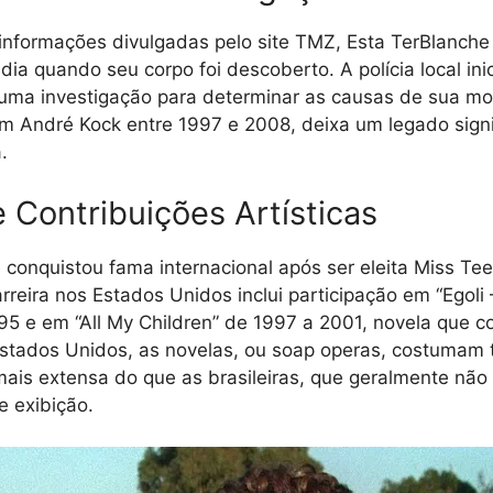
nformações divulgadas pelo site TMZ, Esta TerBlanche
ia quando seu corpo foi descoberto. A polícia local ini
ma investigação para determinar as causas de sua mort
om André Kock entre 1997 e 2008, deixa um legado signi
.
e Contribuições Artísticas
 conquistou fama internacional após ser eleita Miss Tee
rreira nos Estados Unidos inclui participação em “Egoli 
95 e em “All My Children” de 1997 a 2001, novela que c
stados Unidos, as novelas, ou soap operas, costumam 
ais extensa do que as brasileiras, que geralmente não
 exibição.