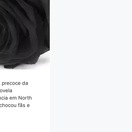
e precoce da
novela
ência em North
 chocou fãs e