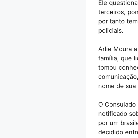
Ele questiona
terceiros, p
por tanto te
policiais.
Arlie Moura 
família, que 
tomou conhec
comunicação,
nome de sua 
O Consulado B
notificado so
por um brasil
decidido entr