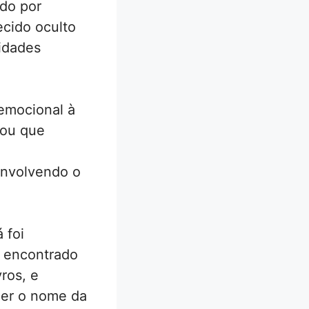
ado por
ecido oculto
idades
emocional à
nou que
envolvendo o
 foi
o encontrado
ros, e
cer o nome da