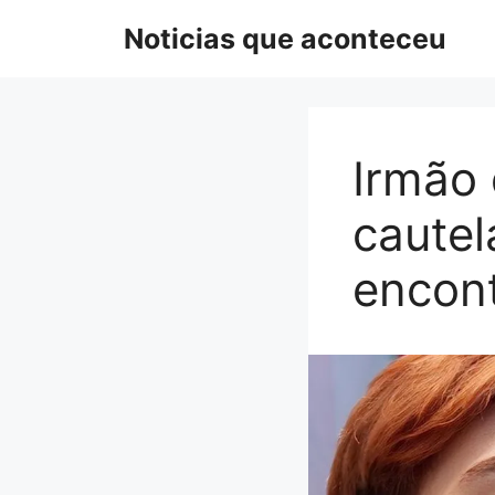
Pular
Noticias que aconteceu
para
o
conteúdo
Irmão 
cautel
encon