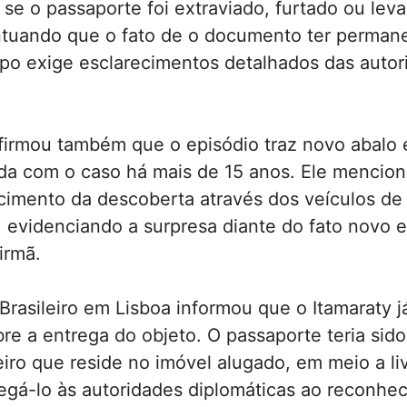
 se o passaporte foi extraviado, furtado ou lev
ontuando que o fato de o documento ter perman
mpo exige esclarecimentos detalhados das autor
afirmou também que o episódio traz novo abalo 
lida com o caso há mais de 15 anos. Ele mencio
imento da descoberta através dos veículos de
 evidenciando a surpresa diante do fato novo 
irmã.
rasileiro em Lisboa informou que o Itamaraty já
bre a entrega do objeto. O passaporte teria sid
eiro que reside no imóvel alugado, em meio a liv
egá-lo às autoridades diplomáticas ao reconhe