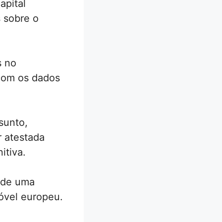
apital
 sobre o
s no
 com os dados
sunto,
r atestada
itiva.
e de uma
óvel europeu.