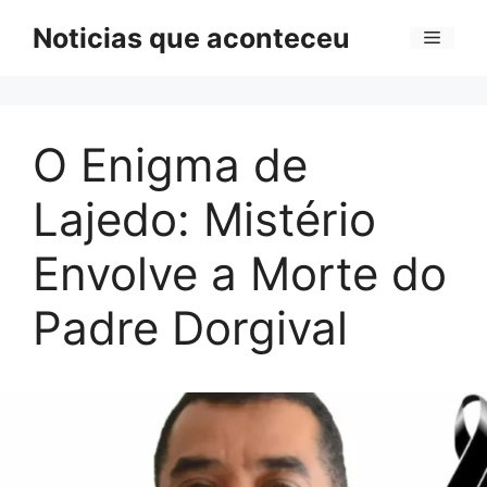
Pular
Noticias que aconteceu
Menu
para
o
conteúdo
O Enigma de
Lajedo: Mistério
Envolve a Morte do
Padre Dorgival