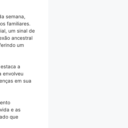
 da semana,
os familiares.
al, um sinal de
exão ancestral
ferindo um
destaca a
a envolveu
crenças em sua
vento
vida e as
gado que