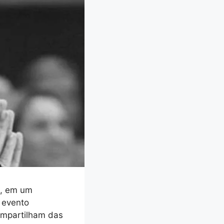
a, em um
 evento
ompartilham das