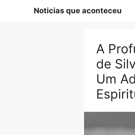
Pular
Noticias que aconteceu
para
o
conteúdo
A Prof
de Sil
Um Ad
Espiri