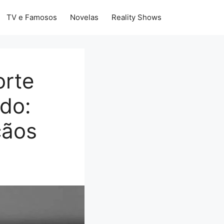
TV e Famosos
Novelas
Reality Shows
orte
do:
çãos