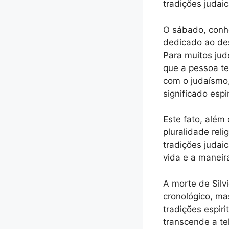
tradições judaic
O sábado, conh
dedicado ao desc
Para muitos jud
que a pessoa te
com o judaísmo,
significado esp
Este fato, além
pluralidade rel
tradições judai
vida e a maneir
A morte de Sil
cronológico, ma
tradições espir
transcende a te