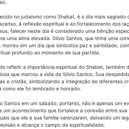
as.
ecido no judaísmo como Shabat, é o dia mais sagrado
anso, à reflexão espiritual e ao fortalecimento dos laç
eus, falecer neste dia é considerado uma bênção especi
ve uma alma elevada. Silvio Santos, que tinha uma con
 morreu em um dia que simboliza paz e santidade, con
iritual profundo ao momento de sua partida.
 de refletir a importância espiritual do Shabat, também 
igiosa que marcou a vida de Silvio Santos. Sua despedid
cas e cristãs, simbolizando a integração de diferentes 
a como ele foi lembrado e honrado.
vio Santos em um sábado, portanto, não é apenas um e
s um acontecimento que fortalece a conexão entre sua 
ituais que ele e sua família valorizaram, deixando um le
levisão e alcança o campo da espiritualidade.