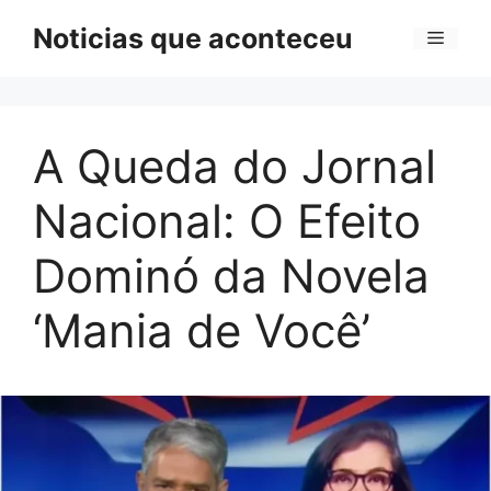
Pular
Noticias que aconteceu
Menu
para
o
conteúdo
A Queda do Jornal
Nacional: O Efeito
Dominó da Novela
‘Mania de Você’