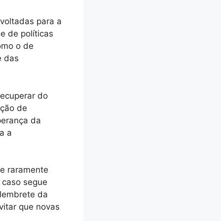
voltadas para a
 de políticas
como o de
e das
recuperar do
ação de
perança da
a a
que raramente
o caso segue
 lembrete da
vitar que novas