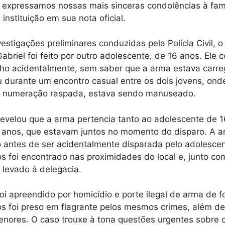
, expressamos nossas mais sinceras condolências à famí
 instituição em sua nota oficial.
estigações preliminares conduzidas pela Polícia Civil, o
Gabriel foi feito por outro adolescente, de 16 anos. Ele 
lho acidentalmente, sem saber que a arma estava carr
u durante um encontro casual entre os dois jovens, ond
om numeração raspada, estava sendo manuseado.
revelou que a arma pertencia tanto ao adolescente de 
 anos, que estavam juntos no momento do disparo. A a
antes de ser acidentalmente disparada pelo adolescen
s foi encontrado nas proximidades do local e, junto co
i levado à delegacia.
oi apreendido por homicídio e porte ilegal de arma de 
s foi preso em flagrante pelos mesmos crimes, além de
nores. O caso trouxe à tona questões urgentes sobre 