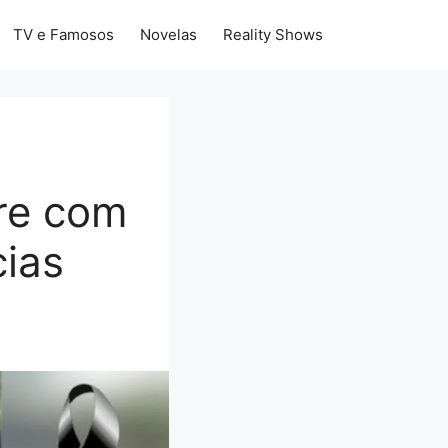
TV e Famosos
Novelas
Reality Shows
re com
cias