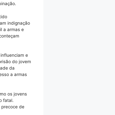
binação.
tido
ram indignação
il a armas e
aconteçam
influenciam e
risão do jovem
dade da
cesso a armas
omo os jovens
 fatal.
e precoce de