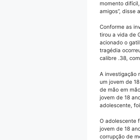
momento difícil
amigos”, disse a
Conforme as inv
tirou a vida de 
acionado o gati
tragédia ocorre
calibre .38, c
A investigação 
um jovem de 18
de mão em mão 
jovem de 18 ano
adolescente, fo
O adolescente f
jovem de 18 ano
corrupção de me