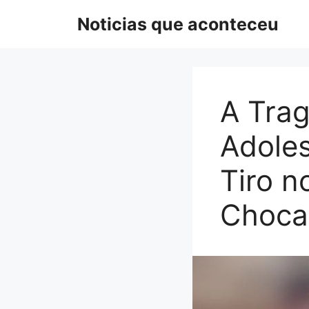
Pular
Noticias que aconteceu
para
o
conteúdo
A Tra
Adole
Tiro n
Choca