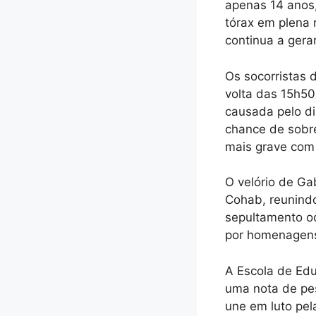
apenas 14 anos,
tórax em plena 
continua a ger
Os socorristas 
volta das 15h50
causada pelo di
chance de sobre
mais grave com 
O velório de Gab
Cohab, reunindo
sepultamento oc
por homenagens
A Escola de Edu
uma nota de pes
une em luto pel