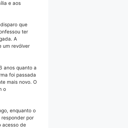
lia e aos
 disparo que
confessou ter
egada. A
e um revólver
16 anos quanto a
rma foi passada
te mais novo. O
m o
fogo, enquanto o
 responder por
o acesso de