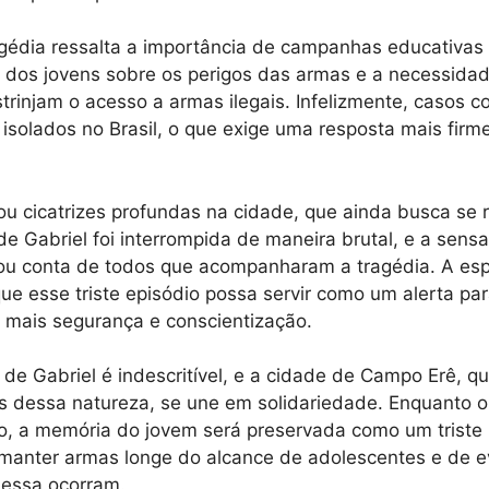
agédia ressalta a importância de campanhas educativas 
 dos jovens sobre os perigos das armas e a necessidade
strinjam o acesso a armas ilegais. Infelizmente, casos 
 isolados no Brasil, o que exige uma resposta mais firm
ou cicatrizes profundas na cidade, que ainda busca se 
de Gabriel foi interrompida de maneira brutal, e a sens
ou conta de todos que acompanharam a tragédia. A es
e esse triste episódio possa servir como um alerta par
 mais segurança e conscientização.
a de Gabriel é indescritível, e a cidade de Campo Erê, 
s dessa natureza, se une em solidariedade. Enquanto 
o, a memória do jovem será preservada como um triste
manter armas longe do alcance de adolescentes e de e
 essa ocorram.