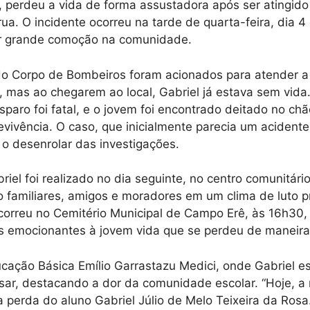
 perdeu a vida de forma assustadora após ser atingido 
rua. O incidente ocorreu na tarde de quarta-feira, dia 
ar grande comoção na comunidade.
do Corpo de Bombeiros foram acionados para atender a 
, mas ao chegarem ao local, Gabriel já estava sem vida
sparo foi fatal, e o jovem foi encontrado deitado no ch
vivência. O caso, que inicialmente parecia um acidente
o desenrolar das investigações.
riel foi realizado no dia seguinte, no centro comunitário
 familiares, amigos e moradores em um clima de luto 
orreu no Cemitério Municipal de Campo Erê, às 16h30,
 emocionantes à jovem vida que se perdeu de maneira 
cação Básica Emílio Garrastazu Medici, onde Gabriel es
ar, destacando a dor da comunidade escolar. “Hoje, a 
a perda do aluno Gabriel Júlio de Melo Teixeira da Rosa