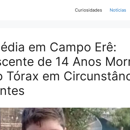
Curiosidades
Notícias
gédia em Campo Erê:
scente de 14 Anos Mor
o Tórax em Circunstân
ntes