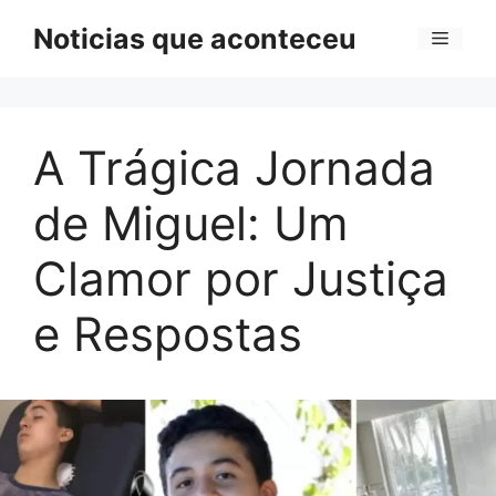
Pular
Noticias que aconteceu
Menu
para
o
conteúdo
A Trágica Jornada
de Miguel: Um
Clamor por Justiça
e Respostas