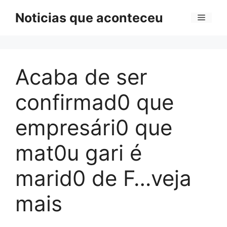
Pular
Noticias que aconteceu
Menu
para
o
conteúdo
Acaba de ser
confirmad0 que
empresári0 que
mat0u gari é
marid0 de F…veja
mais