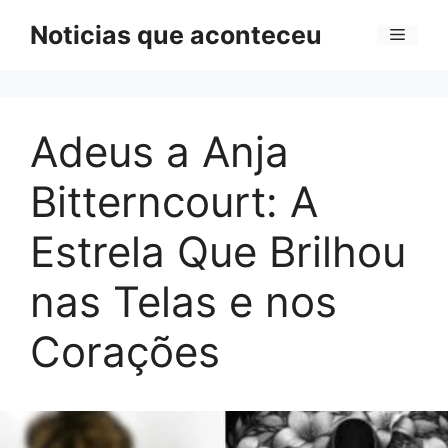
Pular
Noticias que aconteceu
Menu
para
o
conteúdo
Adeus a Anja
Bitterncourt: A
Estrela Que Brilhou
nas Telas e nos
Corações