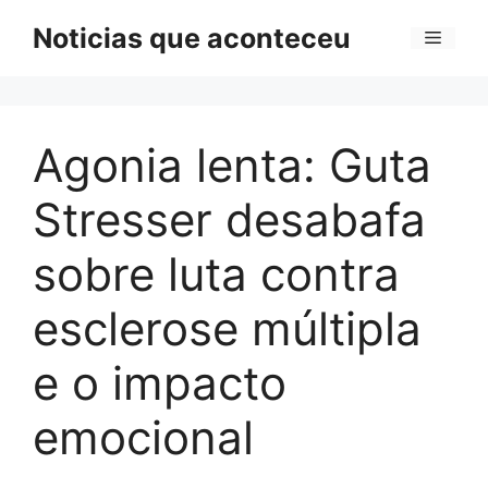
Pular
Noticias que aconteceu
Menu
para
o
conteúdo
Agonia lenta: Guta
Stresser desabafa
sobre luta contra
esclerose múltipla
e o impacto
emocional