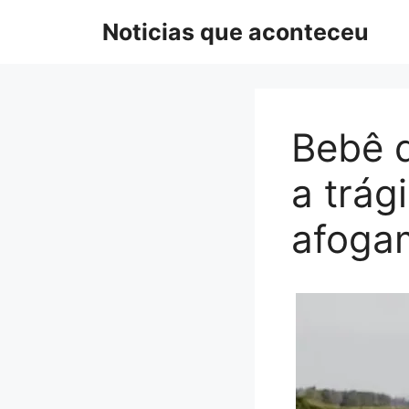
Pular
Noticias que aconteceu
para
o
conteúdo
Bebê d
a trág
afoga