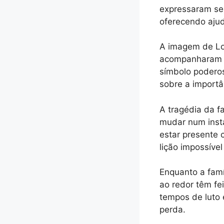
expressaram seu
oferecendo ajud
A imagem de Lo
acompanharam es
símbolo poderos
sobre a import
A tragédia da f
mudar num insta
estar presente
lição impossível
Enquanto a famí
ao redor têm fe
tempos de luto 
perda.