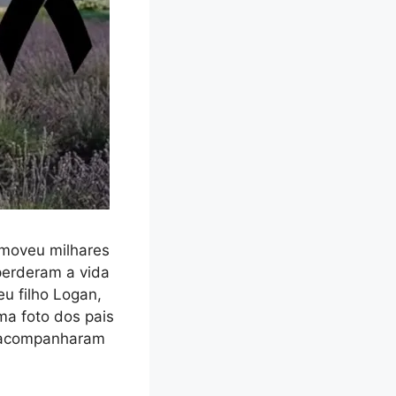
omoveu milhares
perderam a vida
u filho Logan,
a foto dos pais
e acompanharam