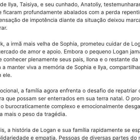
 de Ilya, Taisiya, e seu cunhado, Anatoliy, testemunhar
e ficaram profundamente abalados com a perda repenti
ensação de impotência diante da situação deixou marc
rar.
k, a irmã mais velha de Sophia, prometeu cuidar de Log
 cercado de amor e apoio. Embora o pequeno Logan jama
 conhecer plenamente seus pais, Ilona e o restante da 
 manter viva a memória de Sophia e Ilya, compartilhan
 ele.
cional, a família agora enfrenta o desafio de repatriar
ara que possam ser enterrados em sua terra natal. O pr
ido burocraticamente complexo e emocionalmente desga
a mais o peso da tragédia.
is, a história de Logan e sua família rapidamente se e
lidariedade e empatia. Pessoas de diversas partes do