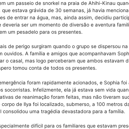
em um passeio de snorkel na praia de Ahihi-Kinau quan
, que estava grávida de 30 semanas, já havia mencionad
es de entrar na água, mas, ainda assim, decidiu partici
e deveria ser um momento de diversão e aventura famil
 em um pesadelo para os presentes.
nais de perigo surgiram quando o grupo se dispersou na 
m ouvidos. A família e amigos que acompanhavam Sophi
izar o casal, mas logo perceberam que ambos estavam 
spero tomou conta de todos os presentes.
emergência foram rapidamente acionados, e Sophia foi a
s socorristas. Infelizmente, ela já estava sem vida quan
ativas de reanimação foram feitas, mas não tiveram su
 corpo de Ilya foi localizado, submerso, a 100 metros d
l consolidou uma tragédia devastadora para a família.
specialmente difícil para os familiares que estavam pre