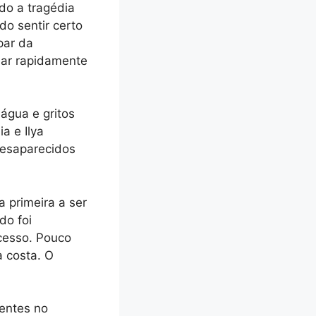
do a tragédia
o sentir certo
par da
iar rapidamente
água e gritos
a e Ilya
desaparecidos
 primeira a ser
do foi
cesso. Pouco
a costa. O
sentes no