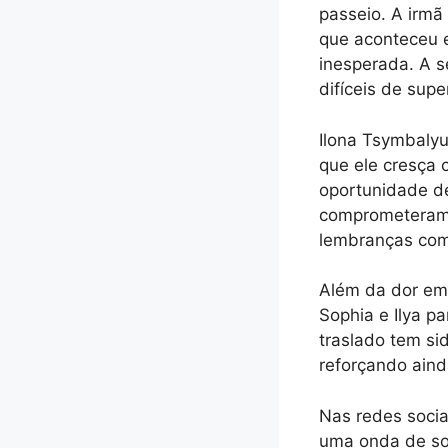
passeio. A irmã
que aconteceu 
inesperada. A s
difíceis de supe
Ilona Tsymbalyu
que ele cresça
oportunidade de
comprometeram a
lembranças com
Além da dor emo
Sophia e Ilya p
traslado tem s
reforçando aind
Nas redes socia
uma onda de so