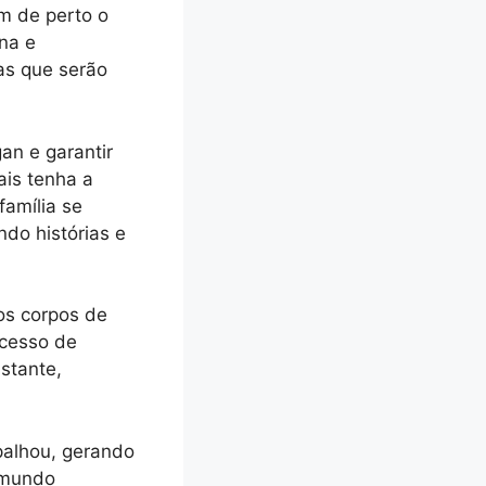
am de perto o
na e
as que serão
an e garantir
is tenha a
família se
do histórias e
 os corpos de
ocesso de
stante,
spalhou, gerando
 mundo