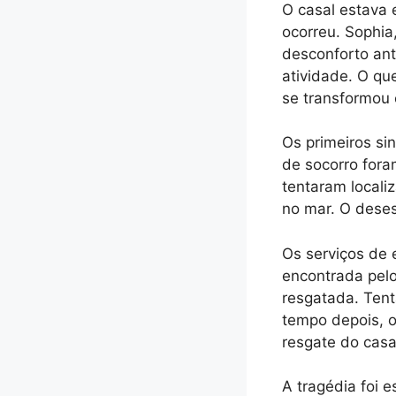
O casal estava 
ocorreu. Sophia
desconforto ant
atividade. O qu
se transformou
Os primeiros si
de socorro fora
tentaram local
no mar. O dese
Os serviços de 
encontrada pelo
resgatada. Tent
tempo depois, o
resgate do casa
A tragédia foi e