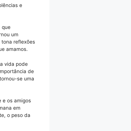
lências e
s que
ornou um
 tona reflexões
que amamos.
 a vida pode
importância de
 tornou-se uma
e e os amigos
humana em
te, o peso da