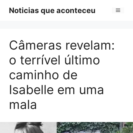
Pular
Noticias que aconteceu
Menu
para
o
conteúdo
Câmeras revelam:
o terrível último
caminho de
Isabelle em uma
mala