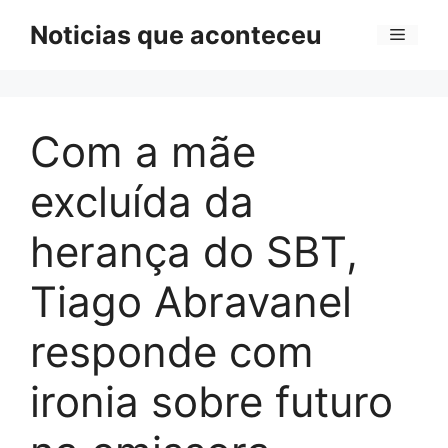
Pular
Noticias que aconteceu
Menu
para
o
conteúdo
Com a mãe
excluída da
herança do SBT,
Tiago Abravanel
responde com
ironia sobre futuro