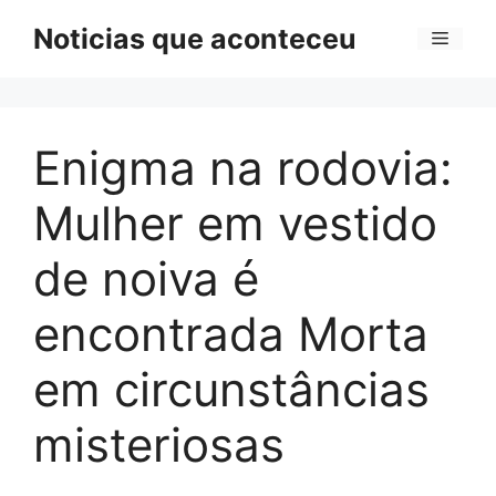
Pular
Noticias que aconteceu
Menu
para
o
conteúdo
Enigma na rodovia:
Mulher em vestido
de noiva é
encontrada Morta
em circunstâncias
misteriosas