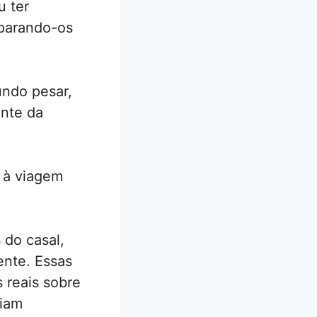
u ter
eparando-os
undo pesar,
ante da
 à viagem
 do casal,
ente. Essas
s reais sobre
riam