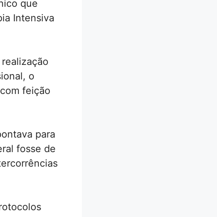
ínico que
ia Intensiva
 realização
ional, o
 com feição
pontava para
ral fosse de
tercorrências
rotocolos