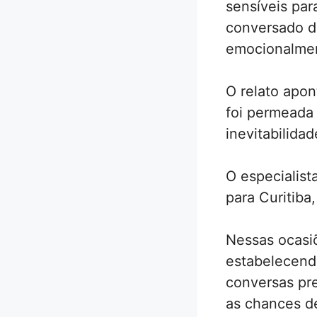
sensíveis par
conversado d
emocionalment
O relato apon
foi permeada
inevitabilida
O especialis
para Curitiba
Nessas ocasi
estabelecend
conversas pre
as chances d