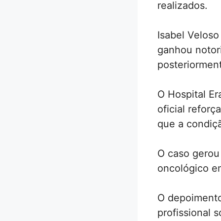
realizados.
Isabel Velos
ganhou notori
posteriorment
O Hospital Er
oficial refor
que a condiçã
O caso gerou
oncológico e
O depoimento
profissional 