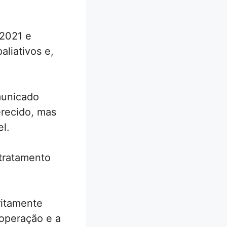
 2021 e
aliativos e,
municado
erecido, mas
el.
tratamento
ritamente
ooperação e a