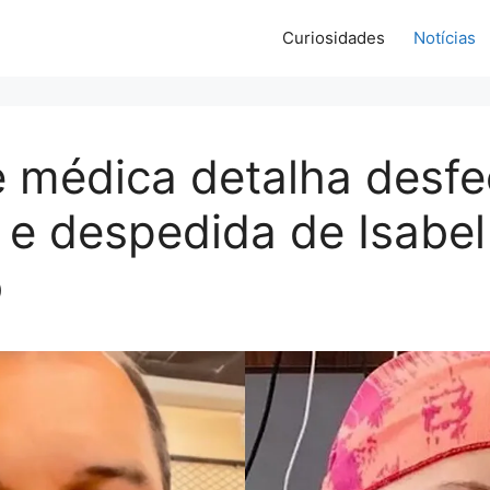
Curiosidades
Notícias
e médica detalha desf
o e despedida de Isabel
o