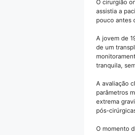
O cirurgião o
assistia a pa
pouco antes 
A jovem de 1
de um transpl
monitoramento
tranquila, se
A avaliação c
parâmetros m
extrema gravi
pós-cirúrgica
O momento da