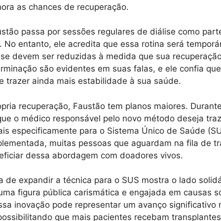
hora as chances de recuperação.
stão passa por sessões regulares de diálise como part
. No entanto, ele acredita que essa rotina será temporá
lise devem ser reduzidas à medida que sua recuperaçã
rminação são evidentes em suas falas, e ele confia qu
e trazer ainda mais estabilidade à sua saúde.
pria recuperação, Faustão tem planos maiores. Durante 
ue o médico responsável pelo novo método deseja traz
mais especificamente para o Sistema Único de Saúde (S
plementada, muitas pessoas que aguardam na fila de t
eficiar dessa abordagem com doadores vivos.
a de expandir a técnica para o SUS mostra o lado solid
uma figura pública carismática e engajada em causas so
sa inovação pode representar um avanço significativo 
possibilitando que mais pacientes recebam transplante