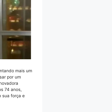
entando mais um
ssar por um
inovadora
os 74 anos,
 sua força e