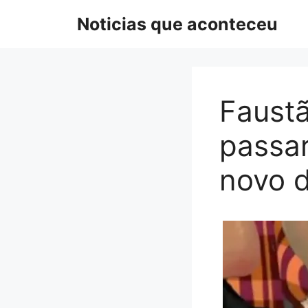
Pular
Noticias que aconteceu
para
o
conteúdo
Faustã
passar
novo d