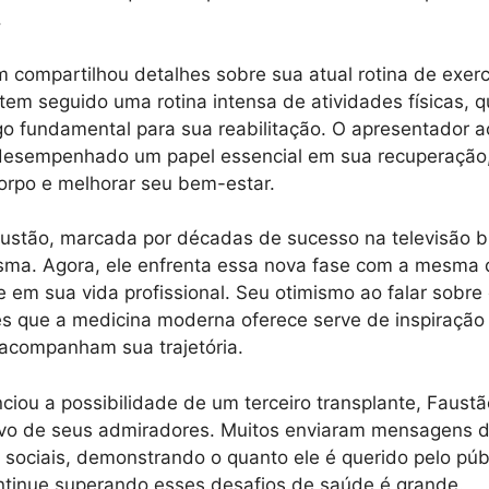
.
compartilhou detalhes sobre sua atual rotina de exercíc
em seguido uma rotina intensa de atividades físicas, qu
lgo fundamental para sua reabilitação. O apresentador a
 desempenhado um papel essencial em sua recuperação
corpo e melhorar seu bem-estar.
austão, marcada por décadas de sucesso na televisão bra
isma. Agora, ele enfrenta essa nova fase com a mesma
 em sua vida profissional. Seu otimismo ao falar sobre 
es que a medicina moderna oferece serve de inspiração 
acompanham sua trajetória.
iou a possibilidade de um terceiro transplante, Faust
vo de seus admiradores. Muitos enviaram mensagens d
 sociais, demonstrando o quanto ele é querido pelo públ
ntinue superando esses desafios de saúde é grande.