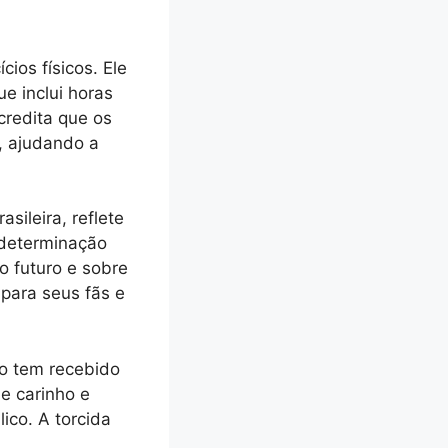
ios físicos. Ele
e inclui horas
credita que os
, ajudando a
sileira, reflete
 determinação
o futuro e sobre
para seus fãs e
ão tem recebido
e carinho e
ico. A torcida