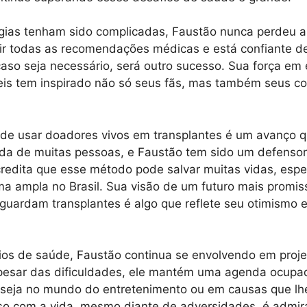
gias tenham sido complicadas, Faustão nunca perdeu a
ir todas as recomendações médicas e está confiante d
aso seja necessário, será outro sucesso. Sua força em 
eis tem inspirado não só seus fãs, mas também seus c
 de usar doadores vivos em transplantes é um avanço 
ida de muitas pessoas, e Faustão tem sido um defenso
credita que esse método pode salvar muitas vidas, espe
a ampla no Brasil. Sua visão de um futuro mais promis
guardam transplantes é algo que reflete seu otimismo 
os de saúde, Faustão continua se envolvendo em proje
Apesar das dificuldades, ele mantém uma agenda ocupa
, seja no mundo do entretenimento ou em causas que lh
o com a vida, mesmo diante de adversidades, é admirá