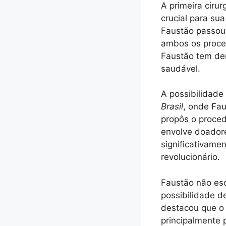
A primeira ciru
crucial para su
Faustão passou
ambos os proce
Faustão tem de
saudável.
A possibilidade
Brasil
, onde Fa
propôs o proced
envolve doadore
significativame
revolucionário.
Faustão não es
possibilidade d
destacou que o
principalmente p