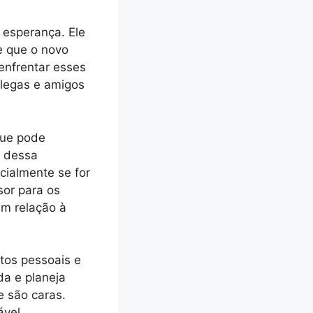
 esperança. Ele
e que o novo
enfrentar esses
olegas e amigos
que pode
r dessa
cialmente se for
sor para os
em relação à
tos pessoais e
da e planeja
e são caras.
vel.