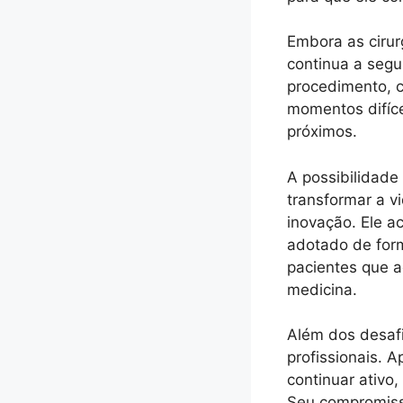
Embora as cirur
continua a segu
procedimento, c
momentos difíc
próximos.
A possibilidade
transformar a v
inovação. Ele a
adotado de form
pacientes que a
medicina.
Além dos desafi
profissionais. 
continuar ativo
Seu compromiss