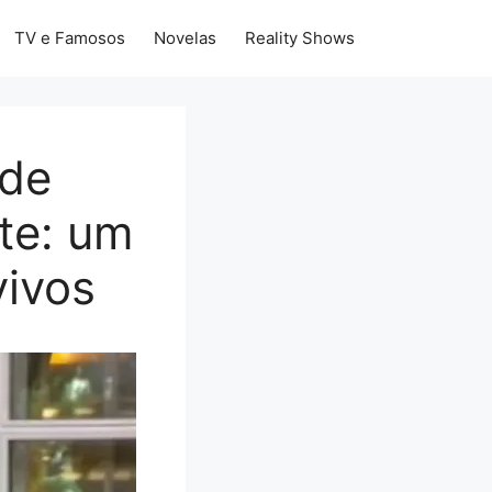
TV e Famosos
Novelas
Reality Shows
 de
nte: um
vivos