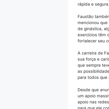
rápida e segura
Faustão também 
mencionou que t
de ginástica, a
exercícios têm
fortalecer seu 
A carreira de F
sua força e car
que sempre teve
as possibilidad
para todos que 
Desde que anunc
um apoio massi
apoio nas redes
para que ele co