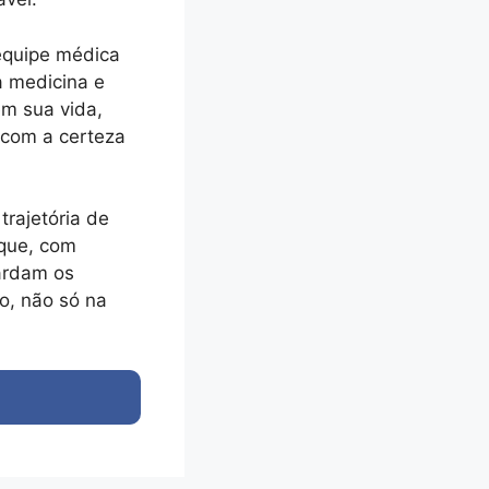
equipe médica
a medicina e
em sua vida,
 com a certeza
trajetória de
 que, com
uardam os
o, não só na