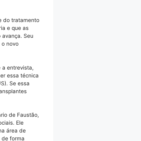
e do tratamento
ria e que as
o avança. Seu
e o novo
a entrevista,
er essa técnica
US). Se essa
ransplantes
ário de Faustão,
ciais. Ele
na área de
s de forma