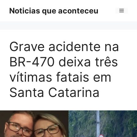
Pular
Noticias que aconteceu
Menu
para
o
conteúdo
Grave acidente na
BR-470 deixa três
vítimas fatais em
Santa Catarina