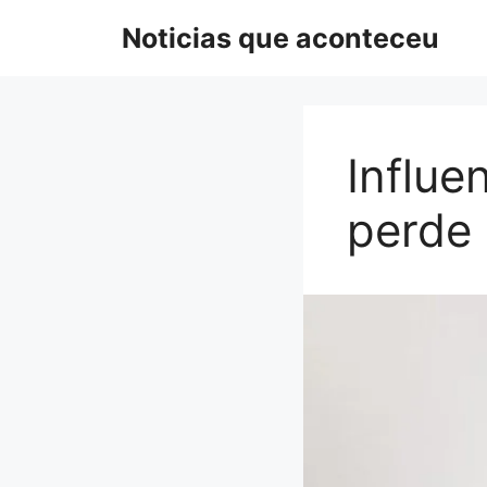
Pular
Noticias que aconteceu
para
o
conteúdo
Influ
perde 