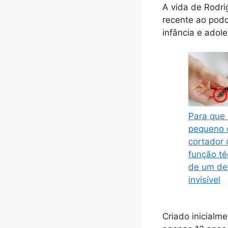
A vida de Rodri
recente ao podc
infância e adol
Para que 
pequeno o
cortador
função té
de um de
invisível
Criado inicialm