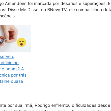
go Amendoim foi marcada por desafios e superações. E
ast Disse Me Disse, da BNewsTV, ele compartilhou det
escência.
serve o
rifício no
 de unhas? A
cnica por trás
talhe quase
ente por sua irmã, Rodrigo enfrentou dificuldades desd