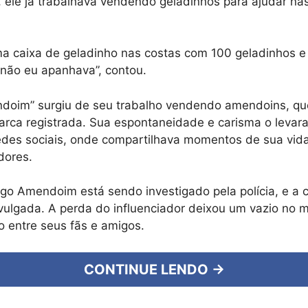
 ele já trabalhava vendendo geladinhos para ajudar n
a caixa de geladinho nas costas com 100 geladinhos e 
não eu apanhava”, contou.
ndoim” surgiu de seu trabalho vendendo amendoins, q
rca registrada. Sua espontaneidade e carisma o levar
des sociais, onde compartilhava momentos de sua vida 
dores.
go Amendoim está sendo investigado pela polícia, e a
ivulgada. A perda do influenciador deixou um vazio no m
 entre seus fãs e amigos.
CONTINUE LENDO →