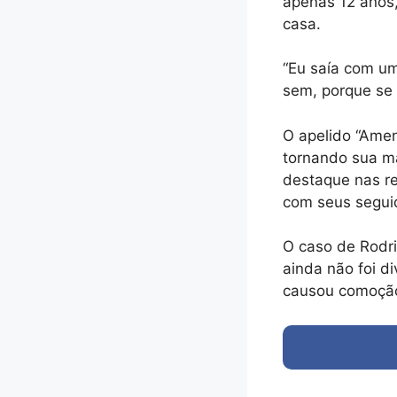
apenas 12 anos,
casa.
“Eu saía com um
sem, porque se 
O apelido “Ame
tornando sua ma
destaque nas re
com seus segui
O caso de Rodri
ainda não foi d
causou comoção