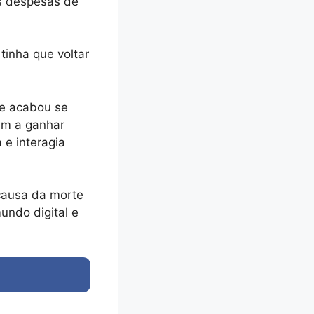
as despesas de
tinha que voltar
ue acabou se
am a ganhar
e interagia
 causa da morte
undo digital e