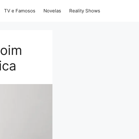
TV e Famosos
Novelas
Reality Shows
doim
ica