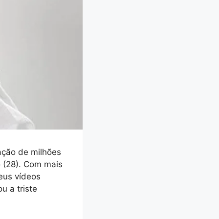
ação de milhões
o (28). Com mais
eus vídeos
u a triste