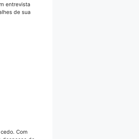
m entrevista
alhes de sua
e cedo. Com