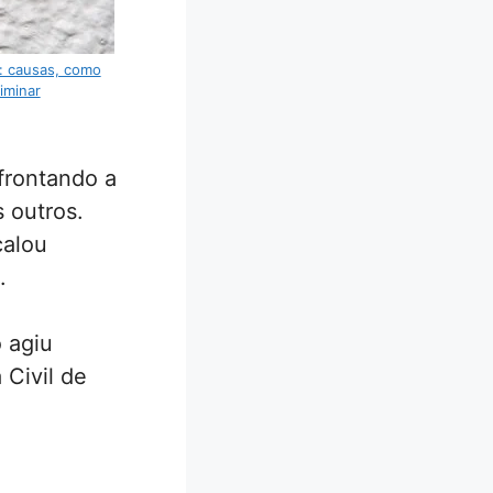
: causas, como
liminar
nfrontando a
 outros.
calou
.
 agiu
 Civil de