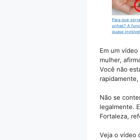
Para que serv
unhas? A funç
quase invisíve
Em um vídeo q
mulher, afirm
Você não está
rapidamente,
Não se conte
legalmente. E
Fortaleza, re
Veja o vídeo 