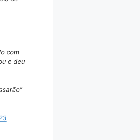
ndo com
ou e deu
ssarão”
23