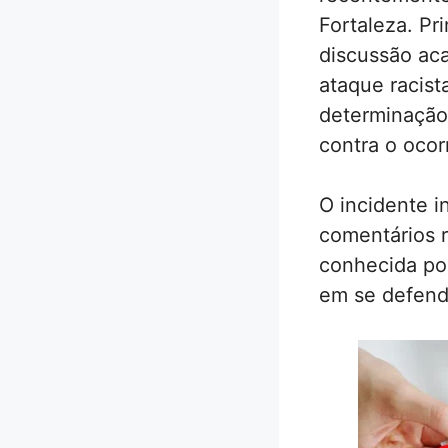
Fortaleza. P
discussão aca
ataque racis
determinação
contra o ocor
O incidente i
comentários r
conhecida por
em se defend