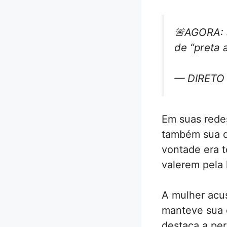
🚨AGORA: 
de “preta 
— DIRETO 
Em suas redes
também sua de
vontade era t
valerem pela l
A mulher acus
manteve sua d
destaca a per