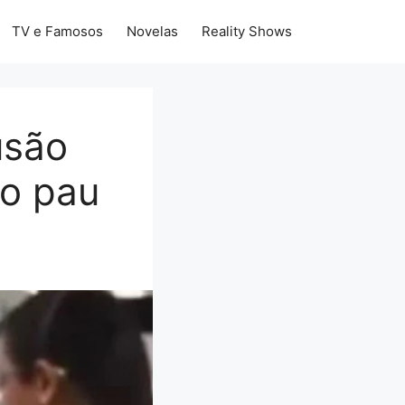
TV e Famosos
Novelas
Reality Shows
usão
“o pau