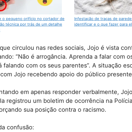
e o pequeno orifício no cortador de
Infestação de traças de parede
ão técnica por trás de um detalhe
identificar e o que fazer para e
l
ue circulou nas redes sociais, Jojo é vista co
ando: “Não é arrogância. Aprenda a falar com os
 falando com os seus parentes”. A situação es
 com Jojo recebendo apoio do público presente
ntando em apenas responder verbalmente, Jojo
la registrou um boletim de ocorrência na Polícia
forçando sua posição contra o racismo.
da confusão: