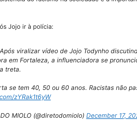
s Jojo ir à polícia:
pós viralizar vídeo de Jojo Todynho discuti
a em Fortaleza, a influenciadora se pronunci
a treta.
ta se tem 40, 50 ou 60 anos. Racistas não pa
r.com/zYRak1t6yW
DO MIOLO (@diretodomiolo)
December 17, 20