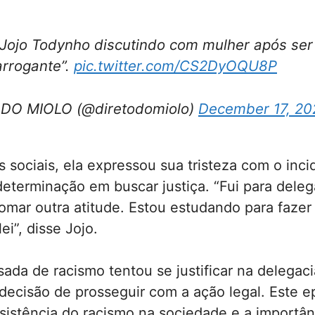
Jojo Todynho discutindo com mulher após se
arrogante”.
pic.twitter.com/CS2DyOQU8P
DO MIOLO (@diretodomiolo)
December 17, 20
 sociais, ela expressou sua tristeza com o inc
terminação em buscar justiça. “Fui para deleg
omar outra atitude. Estou estudando para fazer
ei”, disse Jojo.
ada de racismo tentou se justificar na delegaci
ecisão de prosseguir com a ação legal. Este e
sistência do racismo na sociedade e a importân