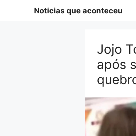
Pular
Noticias que aconteceu
para
o
conteúdo
Jojo 
após s
quebr