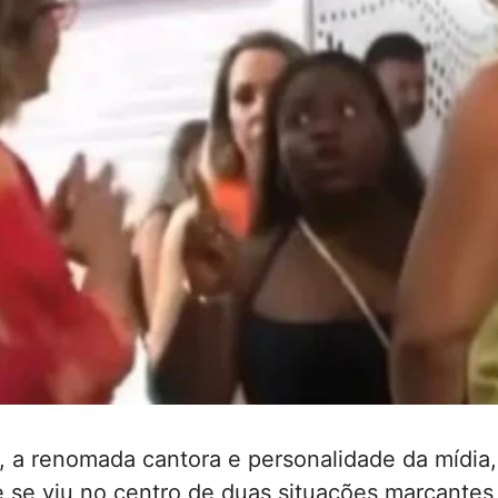
, a renomada cantora e personalidade da mídia,
 se viu no centro de duas situações marcante