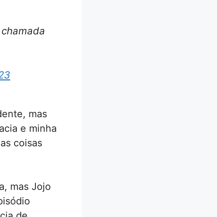
r chamada
23
idente, mas
acia e minha
 as coisas
a, mas Jojo
pisódio
cia de