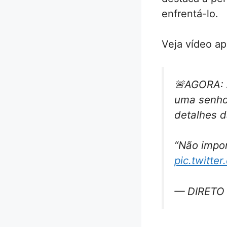
enfrentá-lo.
Veja vídeo apó
🚨AGORA: A
uma senhor
detalhes d
“Não impor
pic.twitte
— DIRETO 