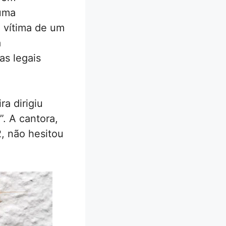
 uma
i vítima de um
a
as legais
a dirigiu
. A cantora,
, não hesitou