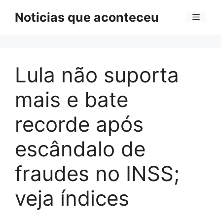
Pular
Noticias que aconteceu
Menu
para
o
conteúdo
Lula não suporta
mais e bate
recorde após
escândalo de
fraudes no INSS;
veja índices