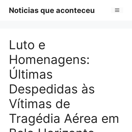
Pular
Noticias que aconteceu
Menu
para
o
conteúdo
Luto e
Homenagens:
Últimas
Despedidas às
Vítimas de
Tragédia Aérea em