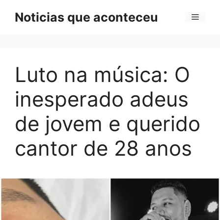
Pular
Noticias que aconteceu
Menu
para
o
conteúdo
Luto na música: O
inesperado adeus
de jovem e querido
cantor de 28 anos