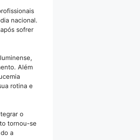
rofissionais
dia nacional.
 após sofrer
 fluminense,
mento. Além
eucemia
ua rotina e
tegrar o
to tornou-se
ndo a