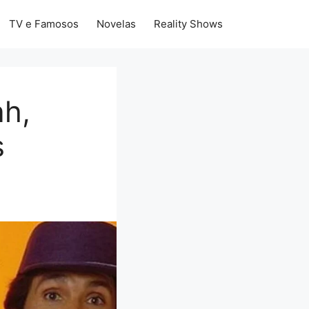
TV e Famosos
Novelas
Reality Shows
ah,
s