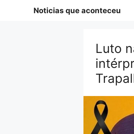
Pular
Noticias que aconteceu
para
o
conteúdo
Luto n
intérp
Trapal