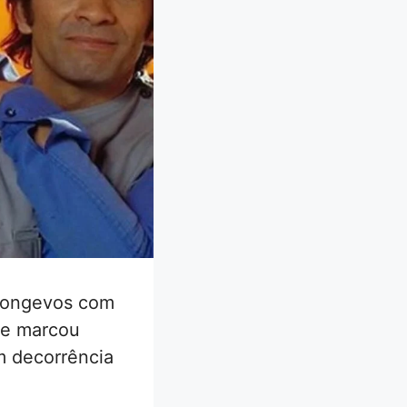
 longevos com
que marcou
m decorrência