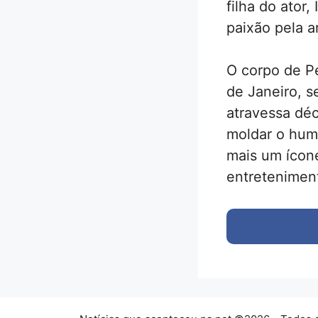
filha do ator,
paixão pela a
O corpo de Pe
de Janeiro, 
atravessa dé
moldar o humo
mais um ícon
entreteniment