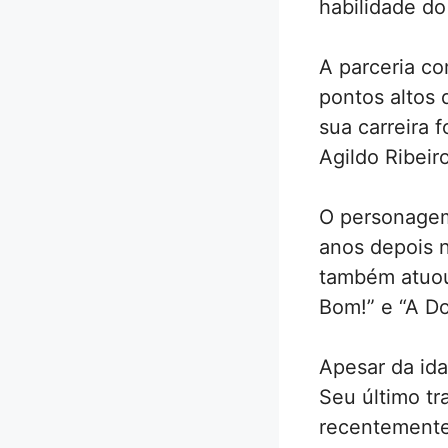
habilidade do
A parceria c
pontos altos
sua carreira 
Agildo Ribei
O personagem
anos depois n
também atuou
Bom!” e “A D
Apesar da ida
Seu último tr
recentemente,