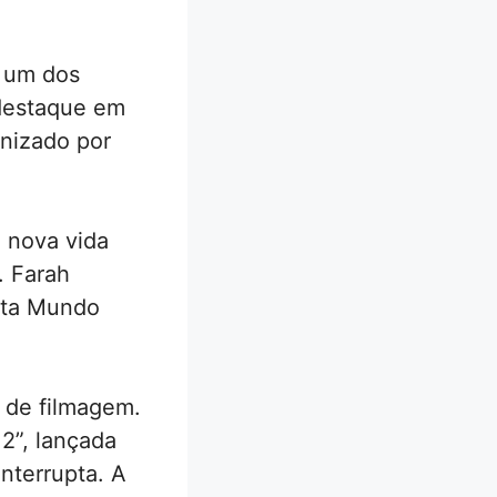
i um dos
 destaque em
onizado por
 nova vida
. Farah
Êta Mundo
 de filmagem.
2”, lançada
nterrupta. A