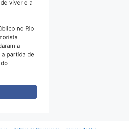
 de viver e a
úblico no Rio
morista
daram a
 a partida de
 do