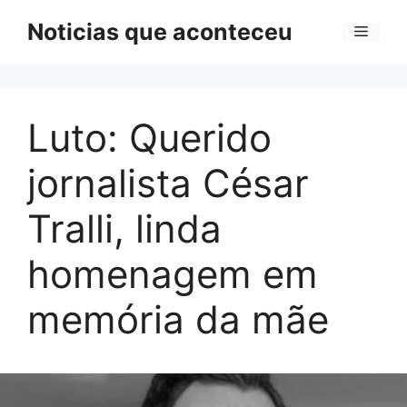
Pular
Noticias que aconteceu
Menu
para
o
conteúdo
Luto: Querido
jornalista César
Tralli, linda
homenagem em
memória da mãe