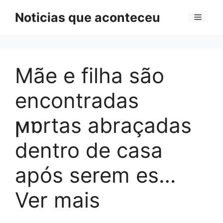
Pular
Noticias que aconteceu
Menu
para
o
conteúdo
Mãe e filha são
encontradas
ϻɒrtas abraçadas
dentro de casa
após serem es…
Ver mais