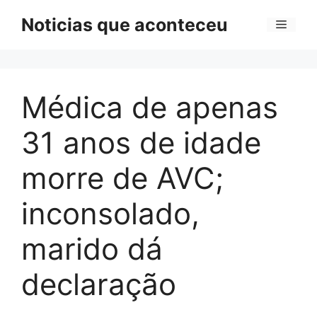
Pular
Noticias que aconteceu
Menu
para
o
conteúdo
Médica de apenas
31 anos de idade
morre de AVC;
inconsolado,
marido dá
declaração