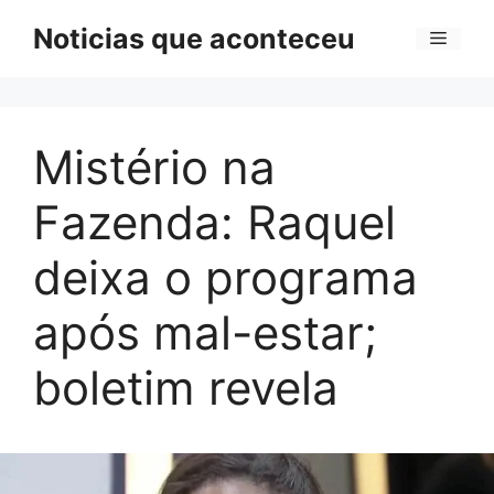
Pular
Noticias que aconteceu
Menu
para
o
conteúdo
Mistério na
Fazenda: Raquel
deixa o programa
após mal-estar;
boletim revela