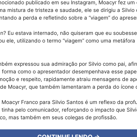
ocionado publicado em seu Instagram, Moacyr fez um
a mistura de tristeza e saudade, ele se dirigiu a Silvio
ntando a perda e refletindo sobre a “viagem” do aprese
in? Eu estava internado, não quiseram que eu soubesse
u ele, utilizando o termo “viagem” como uma metáfora
mbém expressou sua admiração por Silvio como pai, af
da forma como o apresentador desempenhava esse papel
oção e respeito, rapidamente atraiu mensagens de apo
de Moacyr, que também lamentaram a perda do ícone da
Moacyr Franco para Silvio Santos é um reflexo da pro
e tinha pelo comunicador, reforçando o impacto que Silv
ico, mas também em seus colegas de profissão.
CONTINUE LENDO →