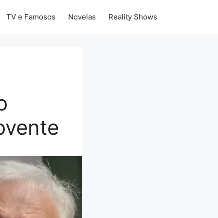
TV e Famosos
Novelas
Reality Shows
o
ovente