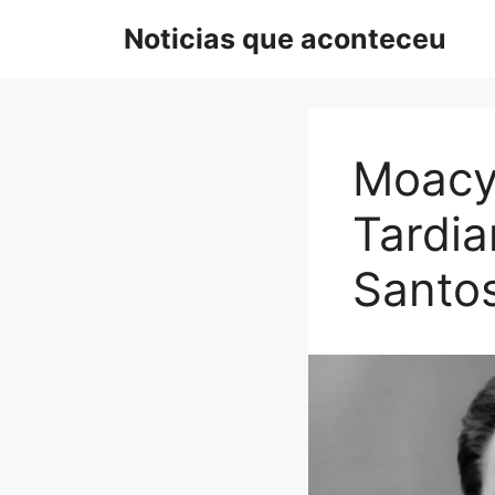
Pular
Noticias que aconteceu
para
o
conteúdo
Moacy
Tardia
Santo