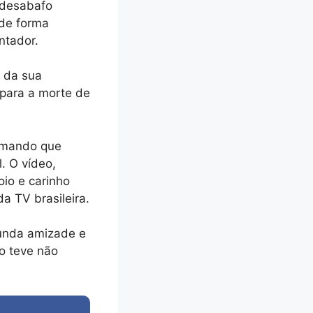
 desabafo
 de forma
ntador.
 da sua
 para a morte de
irmando que
. O vídeo,
io e carinho
 TV brasileira.
funda amizade e
io teve não