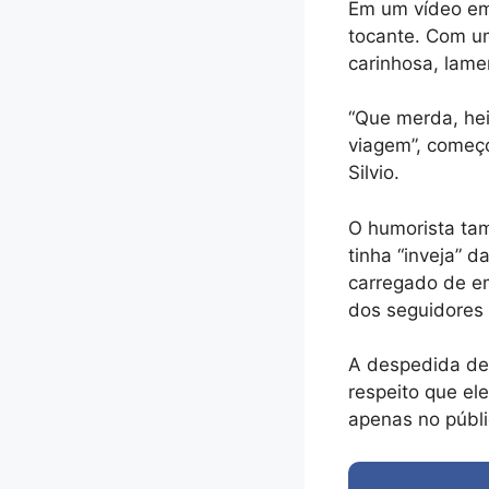
Em um vídeo em
tocante. Com um
carinhosa, lame
“Que merda, he
viagem”, começo
Silvio.
O humorista ta
tinha “inveja” 
carregado de em
dos seguidores 
A despedida de 
respeito que el
apenas no públ