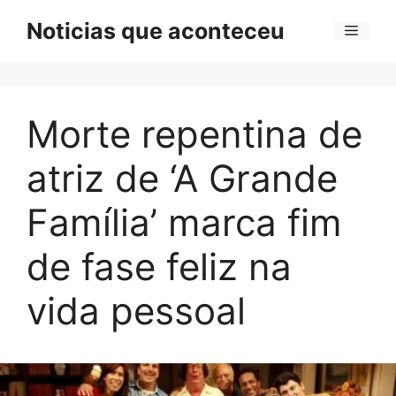
Pular
Noticias que aconteceu
Menu
para
o
conteúdo
Morte repentina de
atriz de ‘A Grande
Família’ marca fim
de fase feliz na
vida pessoal