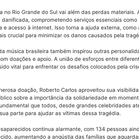
ca no Rio Grande do Sul vai além das perdas materiais. A
e danificada, comprometendo serviços essenciais como
a e acesso à internet. Isso torna a ajuda externa, como
ais crucial para minimizar os danos causados pela tragé
da música brasileira também inspirou outras personalida
com doações e apoio. A união de esforços entre diferen
do vital para enfrentar os desafios colocados pela cris
erosa doação, Roberto Carlos aproveitou sua visibilid
público sobre a importância da solidariedade em momento
fundamental que todos, desde grandes celebridades at
ua parte para ajudar as vítimas dessa tragédia.
saparecidos continua alarmante, com 134 pessoas ain
cido, aumentando a angústia das famílias que aguarda