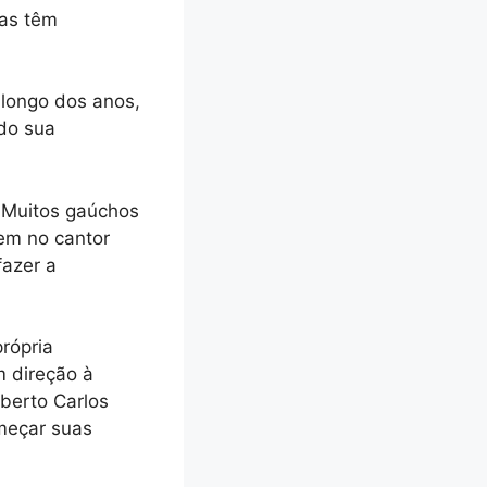
cas têm
 longo dos anos,
ndo sua
. Muitos gaúchos
em no cantor
fazer a
rópria
m direção à
oberto Carlos
meçar suas