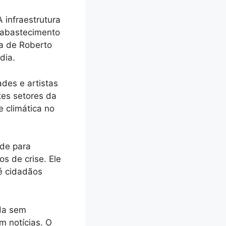
 infraestrutura
 abastecimento
 a de Roberto
dia.
des e artistas
tes setores da
e climática no
ade para
s de crise. Ele
é cidadãos
da sem
m notícias. O