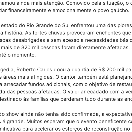
hamou ainda mais atenção. Comovido pela situação, o 
judar financeiramente e emocionalmente o povo gaúcho.
estado do Rio Grande do Sul enfrentou uma das piores
ua história. As fortes chuvas provocaram enchentes qu
ssoas desabrigadas e sem acesso a necessidades básic
e mais de 320 mil pessoas foram diretamente afetadas,
 até o momento.
ragédia, Roberto Carlos doou a quantia de R$ 200 mil pa
s áreas mais atingidas. O cantor também está planeja
a arrecadar fundos adicionais, com o objetivo de restau
ida das pessoas afetadas. O valor arrecadado com a v
destinado às famílias que perderam tudo durante as en
o show ainda não tenha sido confirmada, a expectativa
 é grande. Muitos esperam que o evento beneficente c
nificativa para acelerar os esforços de reconstrução no