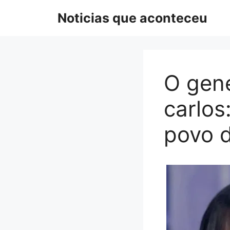
Pular
Noticias que aconteceu
para
o
conteúdo
O gene
carlos
povo d