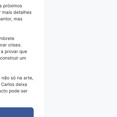
s próximos
r mais detalhes
cantor, mas
embrete
ar crises.
 a provar que
 construir um
 não só na arte,
Carlos deixa
acto pode ser