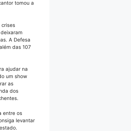
cantor tomou a
 crises
e deixaram
as. A Defesa
 além das 107
ra ajudar na
ndo um show
rar as
enda dos
chentes.
 entre os
onsiga levantar
 estado.