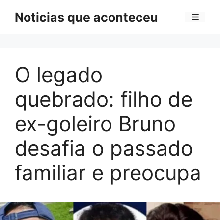
Pular
Noticias que aconteceu
Menu
para
o
conteúdo
O legado
quebrado: filho de
ex-goleiro Bruno
desafia o passado
familiar e preocupa