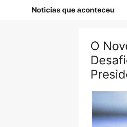
Pular
Noticias que aconteceu
para
o
conteúdo
O Novo
Desafi
Presid