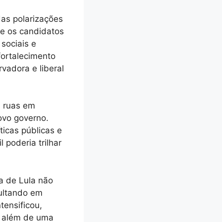
as polarizações
re os candidatos
sociais e
fortalecimento
vadora e liberal
s ruas em
ovo governo.
icas públicas e
 poderia trilhar
ia de Lula não
sultando em
tensificou,
, além de uma