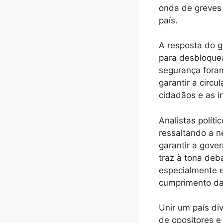
onda de greves 
país.
A resposta do g
para desbloquea
segurança foram
garantir a circu
cidadãos e as i
Analistas polít
ressaltando a n
garantir a gover
traz à tona deb
especialmente 
cumprimento das
Unir um país div
de opositores e