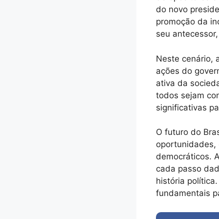
do novo preside
promoção da in
seu antecessor,
Neste cenário, 
ações do govern
ativa da socied
todos sejam co
significativas p
O futuro do Bra
oportunidades, 
democráticos. A
cada passo dad
história políti
fundamentais p