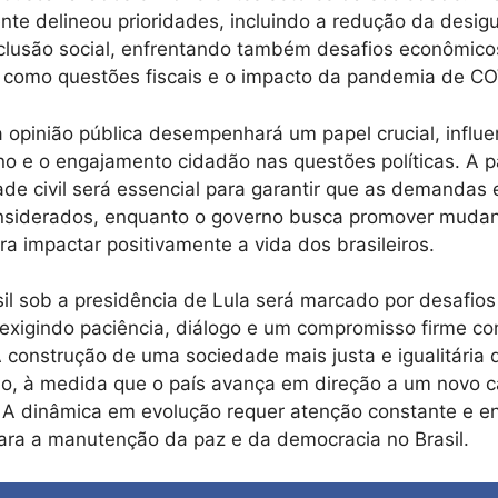
nte delineou prioridades, incluindo a redução da desig
clusão social, enfrentando também desafios econômic
 como questões fiscais e o impacto da pandemia de CO
a opinião pública desempenhará um papel crucial, influ
o e o engajamento cidadão nas questões políticas. A p
ade civil será essencial para garantir que as demandas e
nsiderados, enquanto o governo busca promover muda
ara impactar positivamente a vida dos brasileiros.
sil sob a presidência de Lula será marcado por desafios
exigindo paciência, diálogo e um compromisso firme co
 construção de uma sociedade mais justa e igualitária
o, à medida que o país avança em direção a um novo c
ca. A dinâmica em evolução requer atenção constante e 
ara a manutenção da paz e da democracia no Brasil.