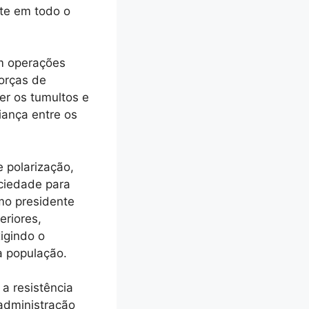
rte em todo o
om operações
forças de
er os tumultos e
fiança entre os
e polarização,
ociedade para
omo presidente
eriores,
igindo o
a população.
 a resistência
 administração