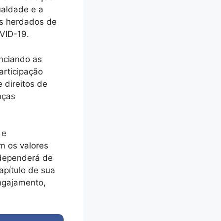
ualdade e a
os herdados de
VID-19.
enciando as
articipação
 direitos de
nças
 e
m os valores
 dependerá de
apítulo de sua
engajamento,