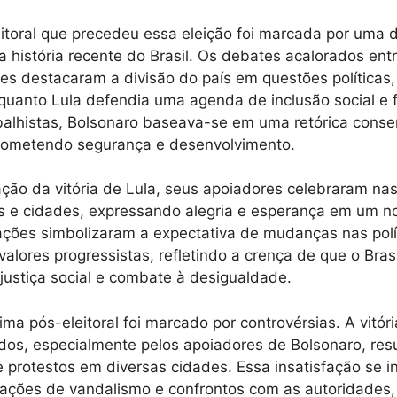
toral que precedeu essa eleição foi marcada por uma d
a história recente do Brasil. Os debates acalorados ent
es destacaram a divisão do país em questões políticas, 
uanto Lula defendia uma agenda de inclusão social e 
abalhistas, Bolsonaro baseava-se em uma retórica conser
rometendo segurança e desenvolvimento.
ção da vitória de Lula, seus apoiadores celebraram na
is e cidades, expressando alegria e esperança em um n
ções simbolizaram a expectativa de mudanças nas polít
alores progressistas, refletindo a crença de que o Brasil
ustiça social e combate à desigualdade.
ima pós-eleitoral foi marcado por controvérsias. A vitór
todos, especialmente pelos apoiadores de Bolsonaro, re
 protestos em diversas cidades. Essa insatisfação se in
ações de vandalismo e confrontos com as autoridades