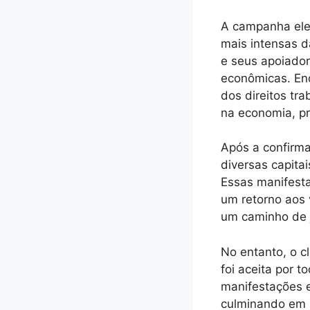
A campanha elei
mais intensas d
e seus apoiador
econômicas. Enq
dos direitos tr
na economia, p
Após a confirma
diversas capita
Essas manifesta
um retorno aos v
um caminho de j
No entanto, o cl
foi aceita por 
manifestações e
culminando em 