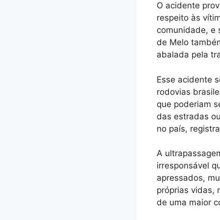
O acidente prov
respeito às vít
comunidade, e s
de Melo também 
abalada pela tr
Esse acidente s
rodovias brasil
que poderiam se
das estradas ou
no país, registr
A ultrapassage
irresponsável q
apressados, mui
próprias vidas,
de uma maior co