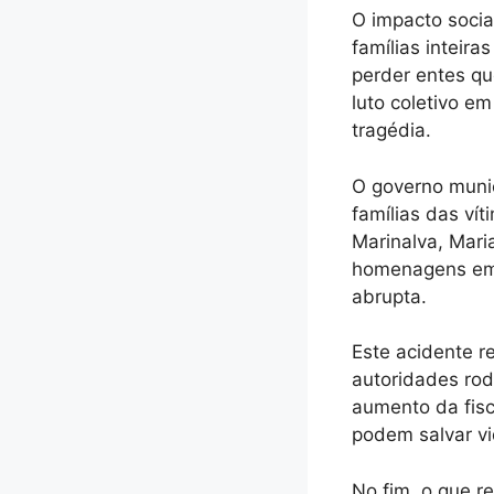
O impacto soci
famílias inteir
perder entes qu
luto coletivo e
tragédia.
O governo munic
famílias das vít
Marinalva, Mari
homenagens em 
abrupta.
Este acidente r
autoridades rod
aumento da fisc
podem salvar vi
No fim, o que r