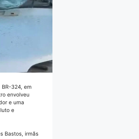
a BR-324, em
tro envolveu
dor e uma
luto e
os Bastos, irmãs