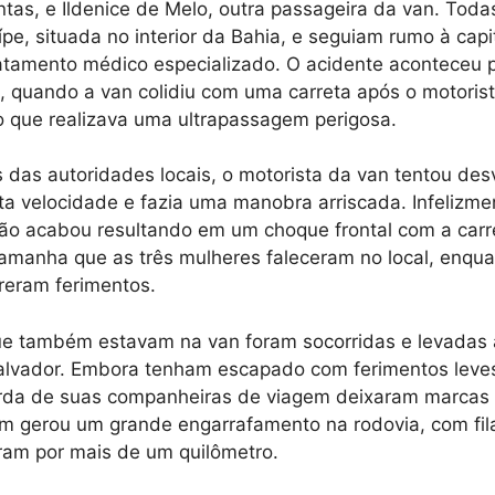
ntas, e Ildenice de Melo, outra passageira da van. Tod
pe, situada no interior da Bahia, e seguiam rumo à capi
tamento médico especializado. O acidente aconteceu p
quando a van colidiu com uma carreta após o motorista
o que realizava uma ultrapassagem perigosa.
 das autoridades locais, o motorista da van tentou des
ta velocidade e fazia uma manobra arriscada. Infelizmen
isão acabou resultando em um choque frontal com a carre
tamanha que as três mulheres faleceram no local, enqua
reram ferimentos.
ue também estavam na van foram socorridas e levadas 
alvador. Embora tenham escapado com ferimentos leves
erda de suas companheiras de viagem deixaram marcas
 gerou um grande engarrafamento na rodovia, com fila
ram por mais de um quilômetro.