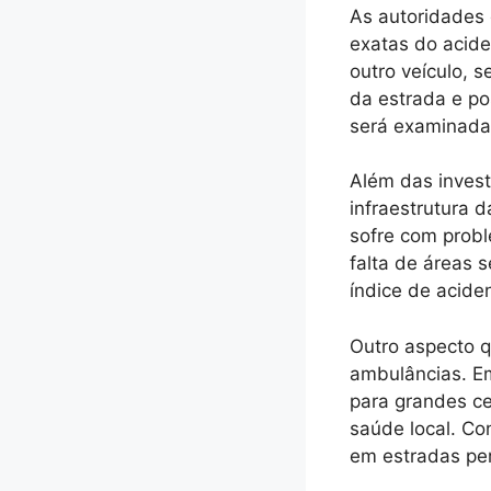
As autoridades d
exatas do acide
outro veículo, 
da estrada e po
será examinada 
Além das inves
infraestrutura d
sofre com prob
falta de áreas 
índice de acide
Outro aspecto q
ambulâncias. Em
para grandes ce
saúde local. Co
em estradas per