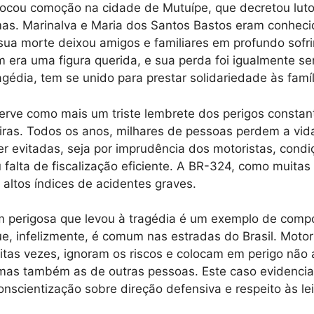
ocou comoção na cidade de Mutuípe, que decretou luto 
imas. Marinalva e Maria dos Santos Bastos eram conhec
ua morte deixou amigos e familiares em profundo sofri
era uma figura querida, e sua perda foi igualmente sen
agédia, tem se unido para prestar solidariedade às famíl
erve como mais um triste lembrete dos perigos constan
eiras. Todos os anos, milhares de pessoas perdem a vid
r evitadas, seja por imprudência dos motoristas, condi
 falta de fiscalização eficiente. A BR-324, como muitas
a altos índices de acidentes graves.
m perigosa que levou à tragédia é um exemplo de com
ue, infelizmente, é comum nas estradas do Brasil. Motor
tas vezes, ignoram os riscos e colocam em perigo não
 mas também as de outras pessoas. Este caso evidenci
nscientização sobre direção defensiva e respeito às lei