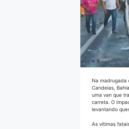
Na madrugada de
Candeias, Bahia,
uma van que tr
carreta. O impa
levantando ques
As vítimas fata