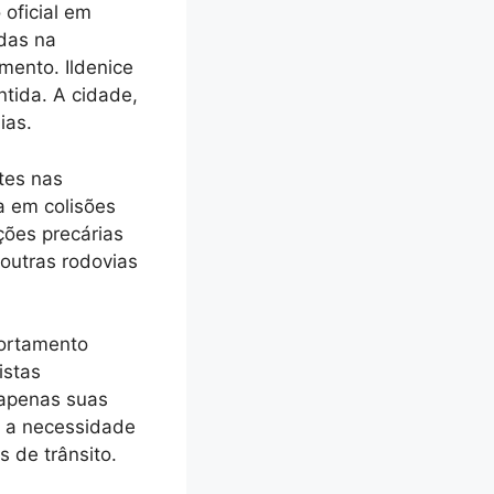
oficial em
idas na
mento. Ildenice
tida. A cidade,
ias.
tes nas
a em colisões
ções precárias
 outras rodovias
portamento
istas
 apenas suas
a a necessidade
s de trânsito.