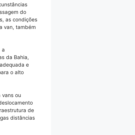
rcunstâncias
passagem do
os, as condições
ela van, também
 a
as da Bahia,
inadequada e
ara o alto
m vans ou
o deslocamento
raestrutura de
gas distâncias