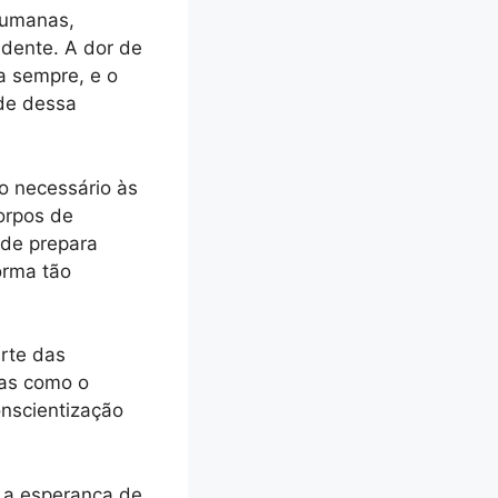
humanas,
idente. A dor de
a sempre, e o
ade dessa
io necessário às
corpos de
ade prepara
orma tão
rte das
das como o
onscientização
e a esperança de