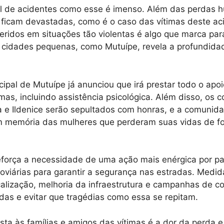
al de acidentes como esse é imenso. Além das perdas 
as ficam devastadas, como é o caso das vítimas deste ac
eridos em situações tão violentas é algo que marca par
m cidades pequenas, como Mutuípe, revela a profundid
ipal de Mutuípe já anunciou que irá prestar todo o apo
imas, incluindo assistência psicológica. Além disso, os 
a e Ildenice serão sepultados com honras, e a comunid
memória das mulheres que perderam suas vidas de f
eforça a necessidade de uma ação mais enérgica por pa
oviárias para garantir a segurança nas estradas. Medi
alização, melhoria da infraestrutura e campanhas de c
das e evitar que tragédias como essa se repitam.
esta às famílias e amigos das vítimas é a dor da perda 