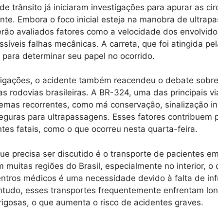
e trânsito já iniciaram investigações para apurar as ci
nte. Embora o foco inicial esteja na manobra de ultra
serão avaliados fatores como a velocidade dos envolvid
ssíveis falhas mecânicas. A carreta, que foi atingida p
para determinar seu papel no ocorrido.
tigações, o acidente também reacendeu o debate sobre
as rodovias brasileiras. A BR-324, uma das principais vi
lemas recorrentes, como má conservação, sinalização 
seguras para ultrapassagens. Esses fatores contribuem p
ntes fatais, como o que ocorreu nesta quarta-feira.
ue precisa ser discutido é o transporte de pacientes e
 muitas regiões do Brasil, especialmente no interior, 
ntros médicos é uma necessidade devido à falta de inf
ntudo, esses transportes frequentemente enfrentam lon
igosas, o que aumenta o risco de acidentes graves.