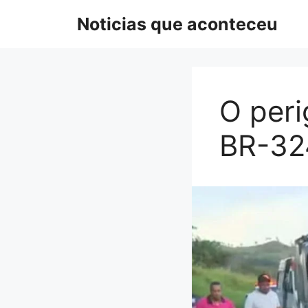
Pular
Noticias que aconteceu
para
o
conteúdo
O peri
BR-324