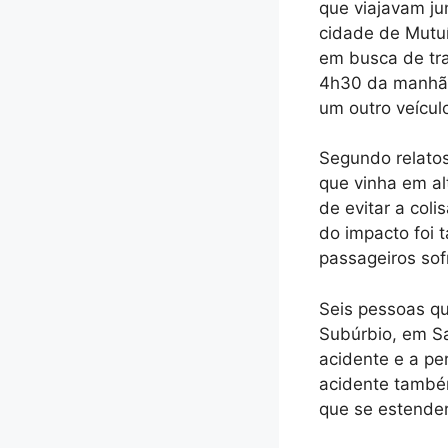
que viajavam ju
cidade de Mutuí
em busca de tra
4h30 da manhã, 
um outro veícul
Segundo relatos
que vinha em al
de evitar a col
do impacto foi 
passageiros sof
Seis pessoas q
Subúrbio, em S
acidente e a p
acidente também
que se estende