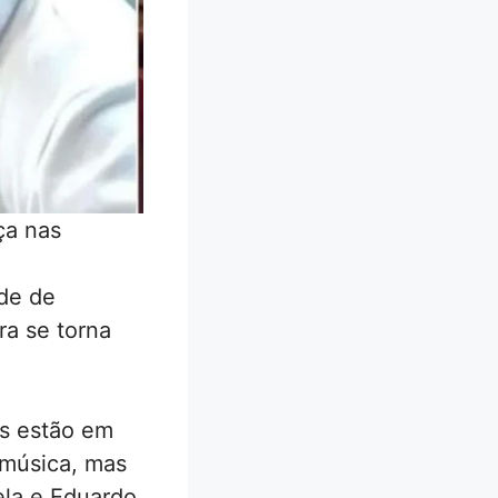
ça nas
de de
ra se torna
os estão em
 música, mas
ela e Eduardo