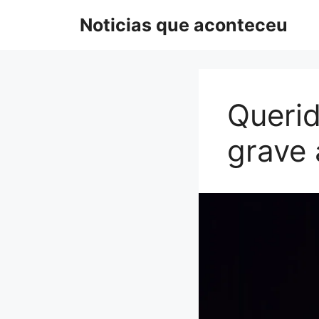
Pular
Noticias que aconteceu
para
o
conteúdo
Querid
grave 