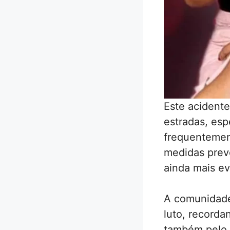
Este acident
estradas, es
frequentemen
medidas preve
ainda mais ev
A comunidade
luto, recorda
também pelo s