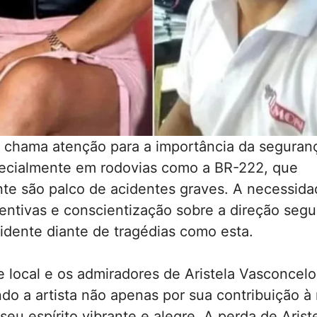
e chama atenção para a importância da seguran
pecialmente em rodovias como a BR-222, que
te são palco de acidentes graves. A necessida
ntivas e conscientização sobre a direção segu
idente diante de tragédias como esta.
 local e os admiradores de Aristela Vasconcel
ndo a artista não apenas por sua contribuição à
eu espírito vibrante e alegre. A perda de Arist