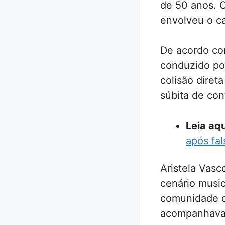
de 50 anos. O
envolveu o c
De acordo com
conduzido por
colisão diret
súbita de con
Leia aqu
após fa
Aristela Vas
cenário music
comunidade de
acompanhava 