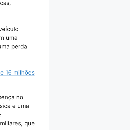
cas,
veículo
 em uma
 uma perda
e 16 milhões
esença no
úsica e uma
e
iliares, que