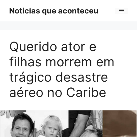
Pular
Noticias que aconteceu
Menu
para
o
conteúdo
Querido ator e
filhas morrem em
trágico desastre
aéreo no Caribe