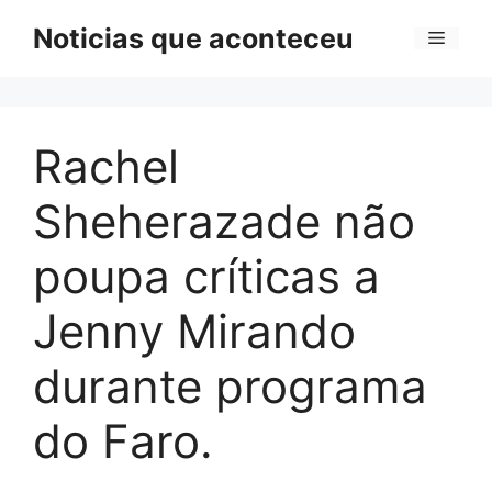
Pular
Noticias que aconteceu
Menu
para
o
conteúdo
Rachel
Sheherazade não
poupa críticas a
Jenny Mirando
durante programa
do Faro.