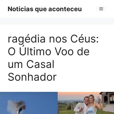
Pular
Noticias que aconteceu
Menu
para
o
conteúdo
ragédia nos Céus:
O Último Voo de
um Casal
Sonhador