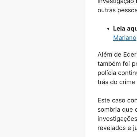
investigação 
outras pessoa
Leia aqu
Mariano
Além de Ederl
também foi pr
polícia conti
trás do crime
Este caso co
sombria que c
investigaçõe
revelados e ju