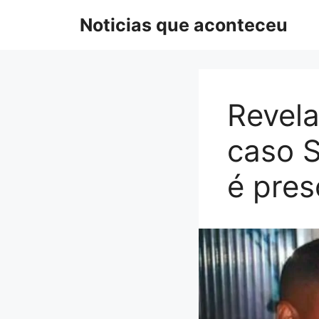
Pular
Noticias que aconteceu
para
o
conteúdo
Revel
caso S
é pres