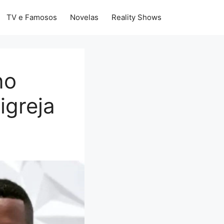
TV e Famosos
Novelas
Reality Shows
no
igreja