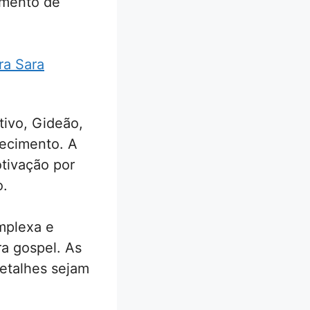
imento de
ra Sara
tivo, Gideão,
recimento. A
otivação por
o.
mplexa e
ra gospel. As
etalhes sejam