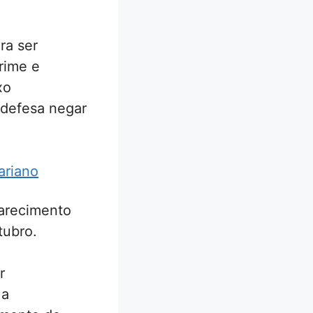
ra ser
rime e
xo
 defesa negar
ariano
parecimento
tubro.
r
 a