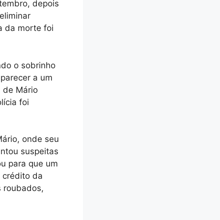
etembro, depois
eliminar
a da morte foi
ndo o sobrinho
mparecer a um
a de Mário
ícia foi
Mário, onde seu
antou suspeitas
ou para que um
 crédito da
s roubados,