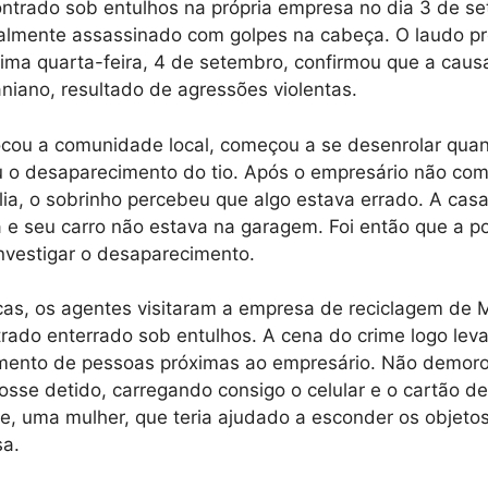
ontrado sob entulhos na própria empresa no dia 3 de s
talmente assassinado com golpes na cabeça. O laudo pr
tima quarta-feira, 4 de setembro, confirmou que a caus
niano, resultado de agressões violentas.
ocou a comunidade local, começou a se desenrolar qua
u o desaparecimento do tio. Após o empresário não co
ia, o sobrinho percebeu que algo estava errado. A cas
 e seu carro não estava na garagem. Foi então que a pol
nvestigar o desaparecimento.
as, os agentes visitaram a empresa de reciclagem de 
trado enterrado sob entulhos. A cena do crime logo lev
imento de pessoas próximas ao empresário. Não demor
fosse detido, carregando consigo o celular e o cartão de
le, uma mulher, que teria ajudado a esconder os objeto
sa.