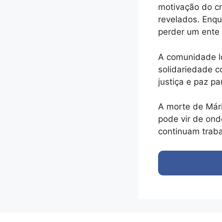
motivação do cr
revelados. Enqu
perder um ente 
A comunidade l
solidariedade c
justiça e paz p
A morte de Mári
pode vir de ond
continuam traba