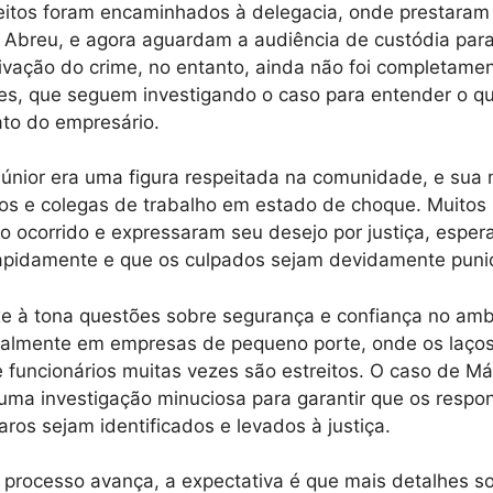
itos foram encaminhados à delegacia, onde prestaram
Abreu, e agora aguardam a audiência de custódia para 
ivação do crime, no entanto, ainda não foi completamen
es, que seguem investigando o caso para entender o q
ato do empresário.
Júnior era uma figura respeitada na comunidade, e sua
gos e colegas de trabalho em estado de choque. Muito
 ocorrido e expressaram seu desejo por justiça, esper
rapidamente e que os culpados sejam devidamente puni
xe à tona questões sobre segurança e confiança no am
ialmente em empresas de pequeno porte, onde os laços
funcionários muitas vezes são estreitos. O caso de Má
uma investigação minuciosa para garantir que os respo
aros sejam identificados e levados à justiça.
processo avança, a expectativa é que mais detalhes s