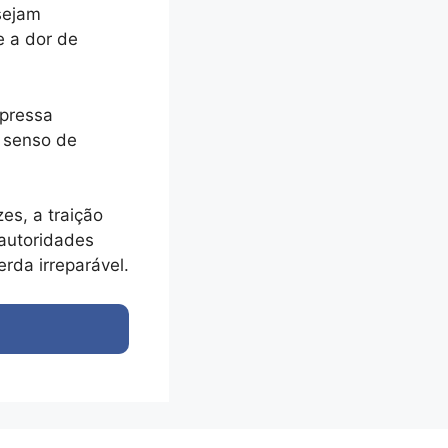
sejam
e a dor de
xpressa
m senso de
es, a traição
 autoridades
rda irreparável.