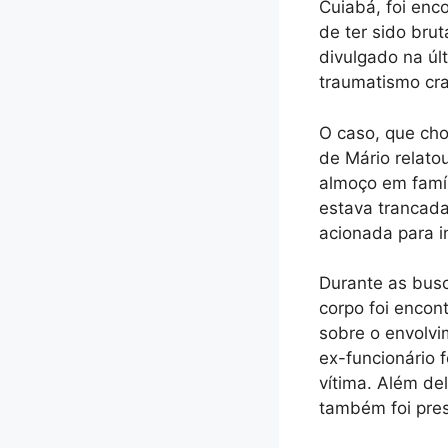
Cuiabá, foi enc
de ter sido bru
divulgado na úl
traumatismo cra
O caso, que ch
de Mário relato
almoço em famíl
estava trancada
acionada para i
Durante as busc
corpo foi encon
sobre o envolv
ex-funcionário 
vítima. Além de
também foi pre