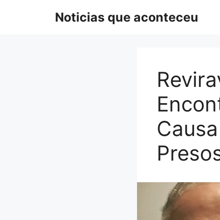
Pular
Noticias que aconteceu
para
o
conteúdo
Revira
Encont
Causa
Preso