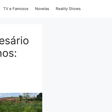
TV e Famosos
Novelas
Reality Shows
esário
hos: