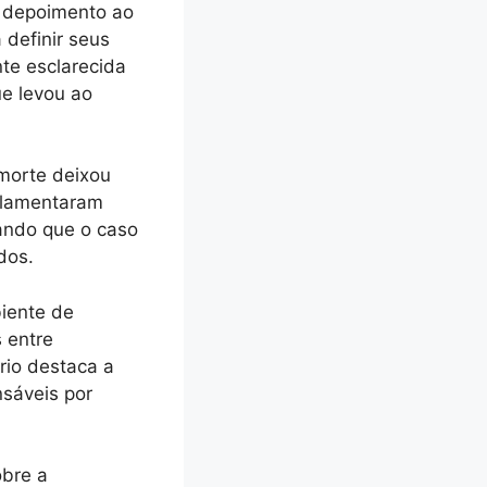
 depoimento ao
definir seus
te esclarecida
ue levou ao
 morte deixou
s lamentaram
ando que o caso
dos.
biente de
 entre
rio destaca a
nsáveis por
obre a