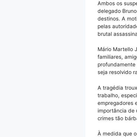
Ambos os suspe
delegado Bruno 
destinos. A mot
pelas autoridad
brutal assassin
Mário Martello 
familiares, ami
profundamente o
seja resolvido 
A tragédia trou
trabalho, espec
empregadores e 
importância de 
crimes tão bárb
À medida que o 