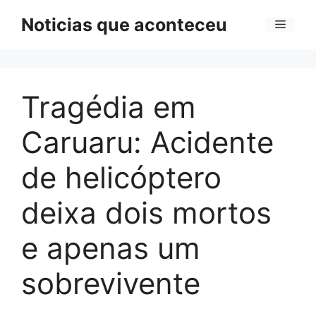
Pular
Noticias que aconteceu
Menu
para
o
conteúdo
Tragédia em
Caruaru: Acidente
de helicóptero
deixa dois mortos
e apenas um
sobrevivente